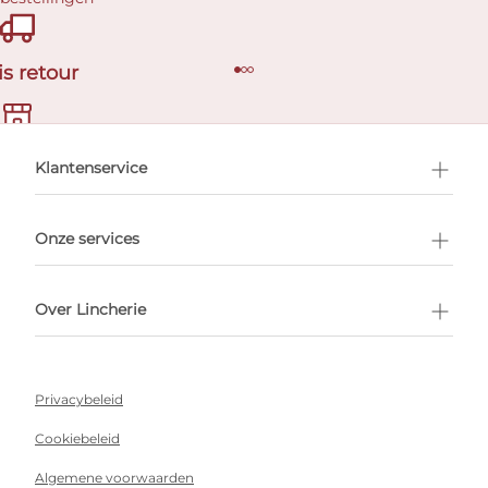
is retour
en afspraak
Klantenservice
Onze services
Over Lincherie
Privacybeleid
Cookiebeleid
Algemene voorwaarden