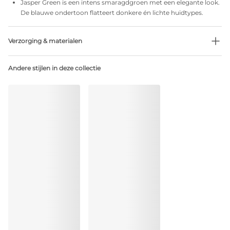
Jasper Green is een intens smaragdgroen met een elegante look.
De blauwe ondertoon flatteert donkere én lichte huidtypes.
Verzorging & materialen
Niet bleken
Andere stijlen in deze collectie
Geen professionele reiniging
Niet trommeldrogen
30 °C normaal programma
°
30
Niet strijken
Katoen:2%, Polyamide:79%, Polyester:4%, Elastaan:15%