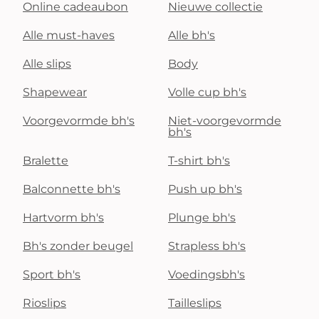
Online cadeaubon
Nieuwe collectie
Alle must-haves
Alle bh's
Alle slips
Body
Shapewear
Volle cup bh's
Voorgevormde bh's
Niet-voorgevormde
bh's
Bralette
T-shirt bh's
Balconnette bh's
Push up bh's
Hartvorm bh's
Plunge bh's
Bh's zonder beugel
Strapless bh's
Sport bh's
Voedingsbh's
Rioslips
Tailleslips