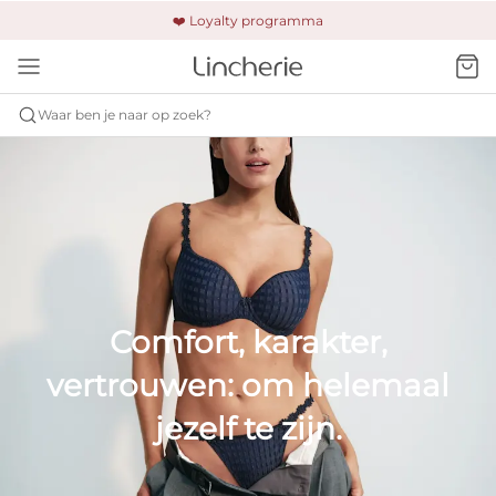
🚚 Gratis verzending & retour
❤️ Loyalty programma
🔒 Altijd veilig betalen
Waar ben je naar op zoek?
Comfort, karakter,
vertrouwen: om helemaal
jezelf te zijn.