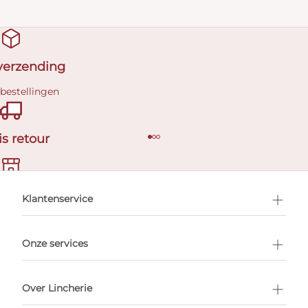
 verzending
 bestellingen
is retour
en afspraak
Klantenservice
Onze services
Over Lincherie