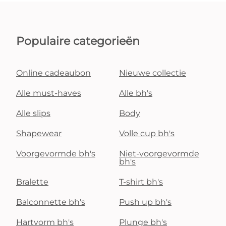
Populaire categorieën
Online cadeaubon
Nieuwe collectie
Alle must-haves
Alle bh's
Alle slips
Body
Shapewear
Volle cup bh's
Voorgevormde bh's
Niet-voorgevormde
bh's
Bralette
T-shirt bh's
Balconnette bh's
Push up bh's
Hartvorm bh's
Plunge bh's