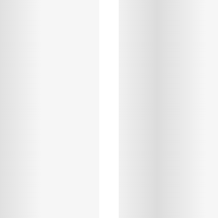
Alle bh's
Vind mijn maat