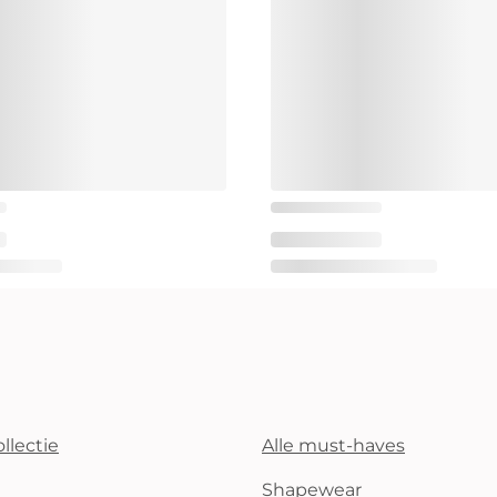
llectie
Alle must-haves
Shapewear