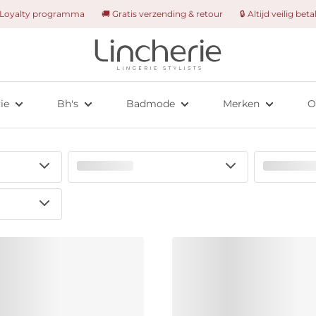
 Loyalty programma
🚚 Gratis verzending & retour
🔒 Altijd veilig bet
orieën
Bh-stijlen
Bh-types
Badmode-stijlen
Speciale gelegenheden
Onze merken
Cupmaten
O
Volle cup
Voorgevormd
Bikini tops
Bruidslingerie
Primadonna
A-B cup
L
Hartvorm
Niet-voorgevormd
Bikini slips
Sexy lingerie
Marie Jo
C-D cup
R
ie
Bh's
Badmode
Merken
O
s
Balconette
Met beugel
Badpakken
Sport
Sarda
E-F cup
L
ewear
Plunge
Zonder beugel
Tankini tops
Boutique exclus
G-I cup
adonna solutions Nudda
T-shirt
Beachwear
Boutique exclus
J-M cup
oze basics
Bralette
Alle badmode
ellers
Strapless
Multiway
ingerie
Vind mijn maat
Push-up
Minimizer
nd mijn maat