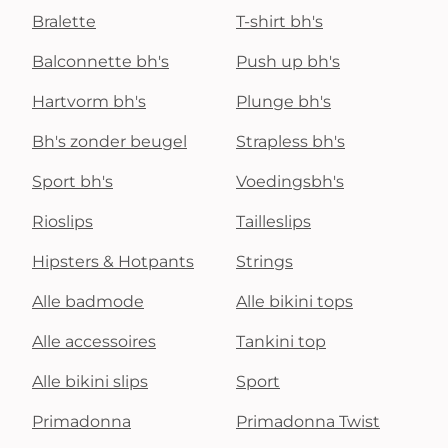
Bralette
T-shirt bh's
Balconnette bh's
Push up bh's
Hartvorm bh's
Plunge bh's
Bh's zonder beugel
Strapless bh's
Sport bh's
Voedingsbh's
Rioslips
Tailleslips
Hipsters & Hotpants
Strings
Alle badmode
Alle bikini tops
Alle accessoires
Tankini top
Alle bikini slips
Sport
Primadonna
Primadonna Twist