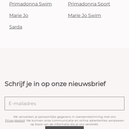
Primadonna Swim
Primadonna Sport
Marie Jo
Marie Jo Swim
Sarda
Schrijf je in op onze nieuwsbrief
We verwerken je persoonlijke gegevens in overeenstemming met ons
Privacybeleid
. We kunnen onze communicatie en online advertenties aanpassen
op basis van de informatie die je ons verstrekt.