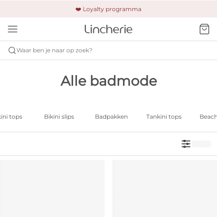
🚚 Gratis verzending & retour
❤️ Loyalty programma
🔒 Altijd veilig betalen
Waar ben je naar op zoek?
Alle badmode
ini tops
Bikini slips
Badpakken
Tankini tops
Beac