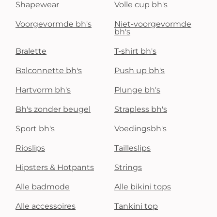
Shapewear
Volle cup bh's
Voorgevormde bh's
Niet-voorgevormde
bh's
Bralette
T-shirt bh's
Balconnette bh's
Push up bh's
Hartvorm bh's
Plunge bh's
Bh's zonder beugel
Strapless bh's
Sport bh's
Voedingsbh's
Rioslips
Tailleslips
Hipsters & Hotpants
Strings
Alle badmode
Alle bikini tops
Alle accessoires
Tankini top