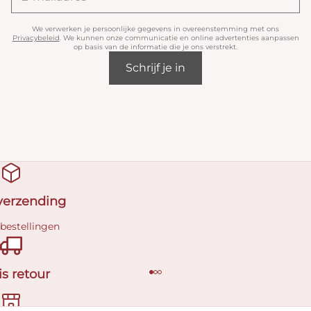
We verwerken je persoonlijke gegevens in overeenstemming met ons
Privacybeleid
. We kunnen onze communicatie en online advertenties aanpassen
op basis van de informatie die je ons verstrekt.
Schrijf je in
 verzending
 bestellingen
is retour