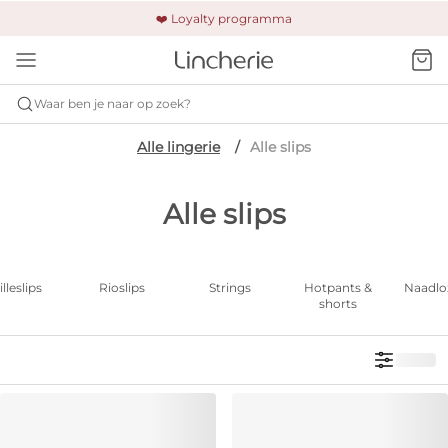
🚚 Gratis verzending & retour
❤️ Loyalty programma
🔒 Altijd veilig betalen
Waar ben je naar op zoek?
Alle lingerie
Alle slips
Alle slips
illeslips
Rioslips
Strings
Hotpants &
Naadloz
shorts