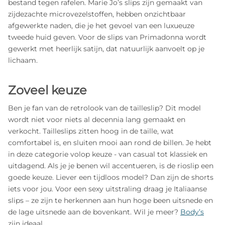
bestand tegen rafelen. Marie Jo’s slips zijn gemaakt van
zijdezachte microvezelstoffen, hebben onzichtbaar
afgewerkte naden, die je het gevoel van een luxueuze
tweede huid geven. Voor de slips van Primadonna wordt
gewerkt met heerlijk satijn, dat natuurlijk aanvoelt op je
lichaam.
Zoveel keuze
Ben je fan van de retrolook van de tailleslip? Dit model
wordt niet voor niets al decennia lang gemaakt en
verkocht. Tailleslips zitten hoog in de taille, wat
comfortabel is, en sluiten mooi aan rond de billen. Je hebt
in deze categorie volop keuze - van casual tot klassiek en
uitdagend. Als je je benen wil accentueren, is de rioslip een
goede keuze. Liever een tijdloos model? Dan zijn de shorts
iets voor jou. Voor een sexy uitstraling draag je Italiaanse
slips – ze zijn te herkennen aan hun hoge been uitsnede en
de lage uitsnede aan de bovenkant. Wil je meer?
Body’s
zijn ideaal.