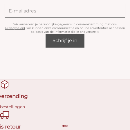
We verwerken je persoonlijke gegevens in overeenstemming met ons
Privacybeleid
. We kunnen onze communicatie en online advertenties aanpassen
op basis van de informatie die je ons verstrekt.
Schrijf je in
 verzending
 bestellingen
is retour