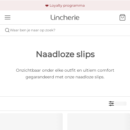
🚚 Gratis verzending & retour
❤️ Loyalty programma
🔒 Altijd veilig betalen
Waar ben je naar op zoek?
Naadloze slips
Onzichtbaar onder elke outfit en ultiem comfort
gegarandeerd met onze naadloze slips.