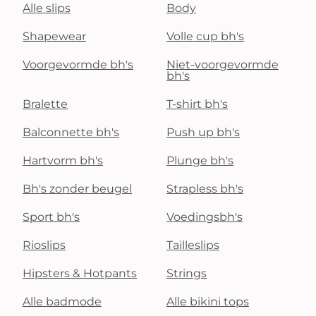
Alle slips
Body
Shapewear
Volle cup bh's
Voorgevormde bh's
Niet-voorgevormde
bh's
Bralette
T-shirt bh's
Balconnette bh's
Push up bh's
Hartvorm bh's
Plunge bh's
Bh's zonder beugel
Strapless bh's
Sport bh's
Voedingsbh's
Rioslips
Tailleslips
Hipsters & Hotpants
Strings
Alle badmode
Alle bikini tops