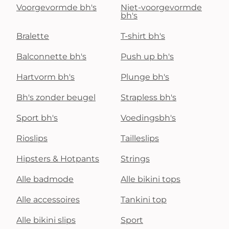
Voorgevormde bh's
Niet-voorgevormde
bh's
Bralette
T-shirt bh's
Balconnette bh's
Push up bh's
Hartvorm bh's
Plunge bh's
Bh's zonder beugel
Strapless bh's
Sport bh's
Voedingsbh's
Rioslips
Tailleslips
Hipsters & Hotpants
Strings
Alle badmode
Alle bikini tops
Alle accessoires
Tankini top
Alle bikini slips
Sport