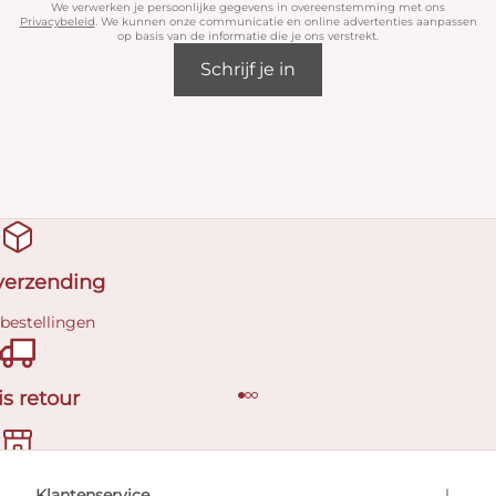
We verwerken je persoonlijke gegevens in overeenstemming met ons
Privacybeleid
. We kunnen onze communicatie en online advertenties aanpassen
op basis van de informatie die je ons verstrekt.
Schrijf je in
 verzending
 bestellingen
is retour
en afspraak
Klantenservice