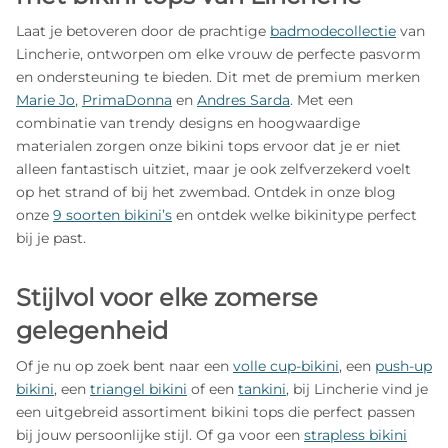
Laat je betoveren door de prachtige
badmodecollectie
van
Lincherie, ontworpen om elke vrouw de perfecte pasvorm
en ondersteuning te bieden. Dit met de premium merken
Marie Jo
,
PrimaDonna
en
Andres Sarda
. Met een
combinatie van trendy designs en hoogwaardige
materialen zorgen onze bikini tops ervoor dat je er niet
alleen fantastisch uitziet, maar je ook zelfverzekerd voelt
op het strand of bij het zwembad. Ontdek in onze blog
onze
9 soorten bikini’s
en ontdek welke bikinitype perfect
bij je past.
Stijlvol voor elke zomerse
gelegenheid
Of je nu op zoek bent naar een
volle cup-bikini
, een
push-up
bikini
, een
triangel bikini
of een
tankini
, bij Lincherie vind je
een uitgebreid assortiment bikini tops die perfect passen
bij jouw persoonlijke stijl. Of ga voor een
strapless bikini