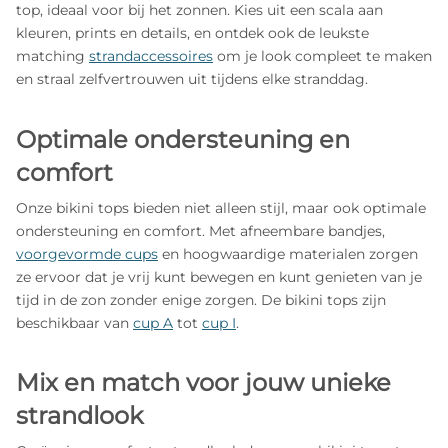
top, ideaal voor bij het zonnen. Kies uit een scala aan
kleuren, prints en details, en ontdek ook de leukste
matching
strandaccessoires
om je look compleet te maken
en straal zelfvertrouwen uit tijdens elke stranddag.
Optimale ondersteuning en
comfort
Onze bikini tops bieden niet alleen stijl, maar ook optimale
ondersteuning en comfort. Met afneembare bandjes,
voorgevormde cups
en hoogwaardige materialen zorgen
ze ervoor dat je vrij kunt bewegen en kunt genieten van je
tijd in de zon zonder enige zorgen. De bikini tops zijn
beschikbaar van
cup A
tot
cup I
.
Mix en match voor jouw unieke
strandlook