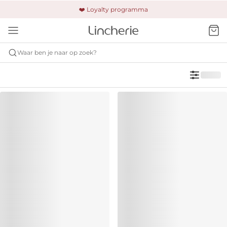
🚚 Gratis verzending & retour
❤️ Loyalty programma
🔒 Altijd veilig betalen
Waar ben je naar op zoek?