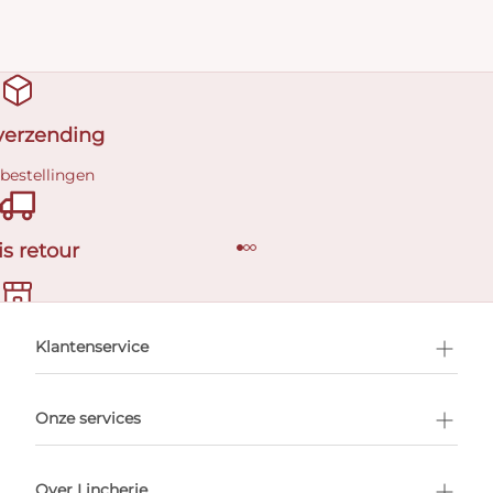
 verzending
 bestellingen
is retour
en afspraak
Klantenservice
Onze services
Over Lincherie