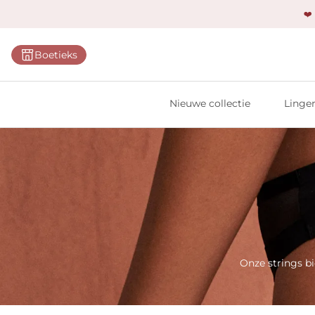
❤️
Categ
Boetieks
Bh's
Slips
Nieuwe collectie
Linger
Body'
Shap
Prim
Naadl
Bests
Alle l
Onze strings bi
Vi