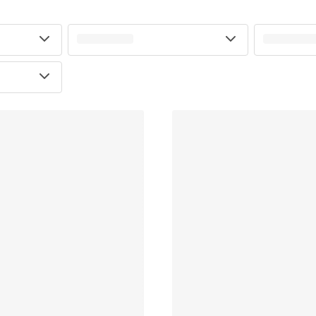
Alle bh's
Vind mijn maat