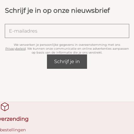
Schrijf je in op onze nieuwsbrief
We verwerken je persoonlijke gegevens in overeenstemming met ons
Privacybeleid
. We kunnen onze communicatie en online advertenties aanpassen
op basis van de informatie die je ons verstrekt.
Schrijf je in
 verzending
 bestellingen