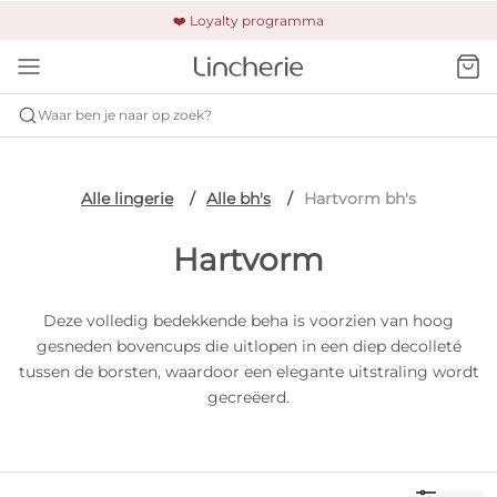
🚚 Gratis verzending & retour
❤️ Loyalty programma
🔒 Altijd veilig betalen
Waar ben je naar op zoek?
Alle lingerie
Alle bh's
Hartvorm bh's
Hartvorm
Deze volledig bedekkende beha is voorzien van hoog
gesneden bovencups die uitlopen in een diep decolleté
tussen de borsten, waardoor een elegante uitstraling wordt
gecreëerd.