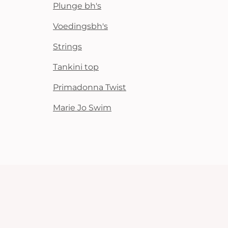
Plunge bh's
Voedingsbh's
Strings
Tankini top
Primadonna Twist
Marie Jo Swim