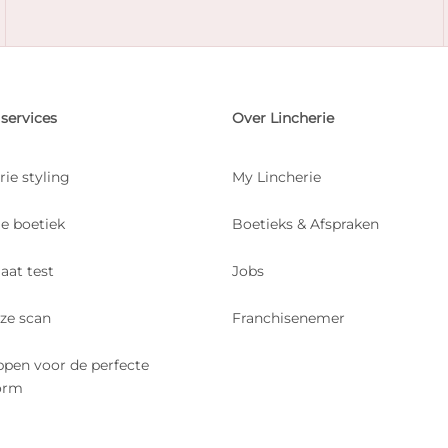
services
Over Lincherie
rie styling
My Lincherie
je boetiek
Boetieks & Afspraken
aat test
Jobs
ize scan
Franchisenemer
ppen voor de perfecte
orm