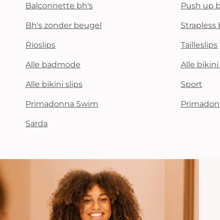
Balconnette bh's
Push up b
Bh's zonder beugel
Strapless 
Rioslips
Tailleslips
Alle badmode
Alle bikin
Alle bikini slips
Sport
Primadonna Swim
Primadon
Sarda