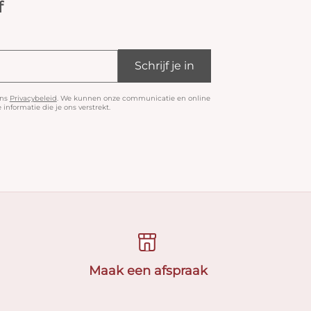
f
Schrijf je in
ons
Privacybeleid
. We kunnen onze communicatie en online
informatie die je ons verstrekt.
Maak een afspraak