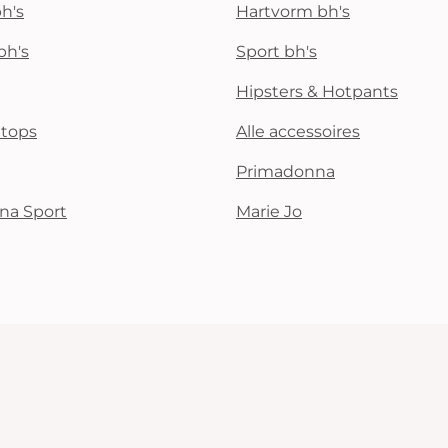
Alle bh's
h's
Hartvorm bh's
bh's
Sport bh's
Vind mijn maat
Hipsters & Hotpants
i tops
Alle accessoires
Primadonna
na Sport
Marie Jo