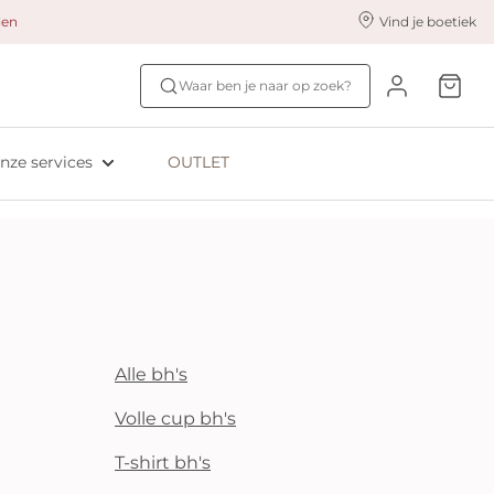
alen
Vind je boetiek
nze styling services
Ontdek jouw maat
Waar ben je naar op zoek?
ingerie styling
Bh-maat test
eserveer & Pas
NIEUW: Bra Size Scan
nze services
OUTLET
oyaliteitsprogramma​
ive: Aubade
ive: Empreinte
Alle bh's
Volle cup bh's
T-shirt bh's