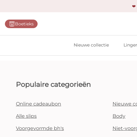
❤️
Categ
Boetieks
Bh's
Slips
Nieuwe collectie
Linger
Body'
Shap
Prim
Naadl
Populaire categorieën
Bests
Online cadeaubon
Nieuwe co
Alle l
Alle slips
Body
Voorgevormde bh's
Niet-voo
Vi