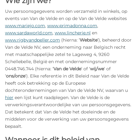
Wie zijn we?
Uw persoonsgegevens worden verzameld in winkels, op
events van Van de Velde en op de Van de Velde websites
www.mariejo.com
,
www.primadonna.com
,
www.sardaworld.com
,
www.lincherie.nl
en
www.rigbyandpeller.com
(hierna: ‘
Website
’), beheerd door
Van de Velde NV, een onderneming naar Belgisch recht
met maatschappelijke zetel te Lageweg 4, 9260
Schellebelle, België en met ondernemingsnummer
0448.746.744 (hierna: ‘
Van de Velde
’ of ‘
wij/we
’ of
‘
ons/onze
’). Elke referentie in dit Beleid naar Van de Velde
heeft ook betrekking op de Europese
dochterondernemingen van Van de Velde NV, waarvan u
hier
een lijst kunt raadplegen. Van de Velde is de
verwerkingsverantwoordelijke van uw persoonsgegevens.
Dat betekent dat Van de Velde het doeleinde en de
middelen voor de verwerking van uw persoonsgegevens
bepaalt.
Wanneer is dit beleid van