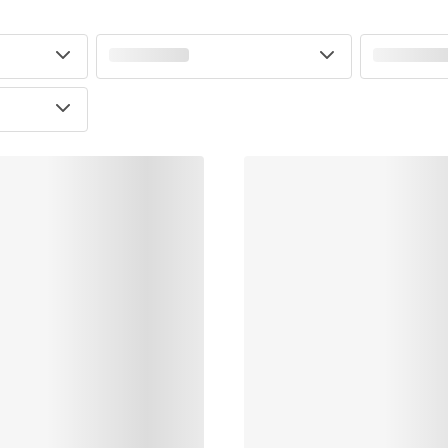
Alle bh's
Vind mijn maat