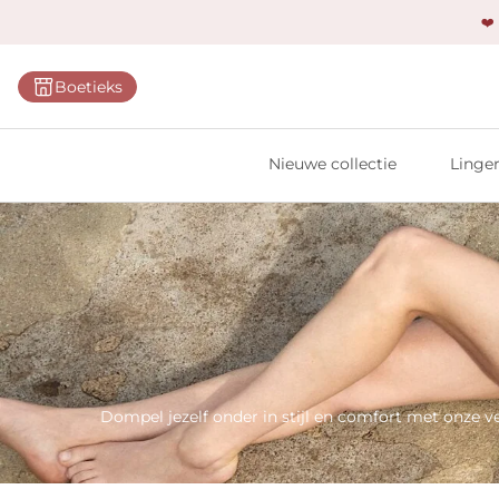
❤️
Categ
Boetieks
Bh's
Slips
Nieuwe collectie
Linger
Body'
Shap
Prim
Naadl
Bests
Alle l
Dompel jezelf onder in stijl en comfort met onze v
Vi