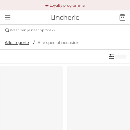
🚚 Gratis verzending & retour
❤️ Loyalty programma
🔒 Altijd veilig betalen
Waar ben je naar op zoek?
Alle lingerie
Alle special occasion