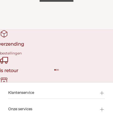
 verzending
 bestellingen
is retour
en afspraak
Klantenservice
Onze services