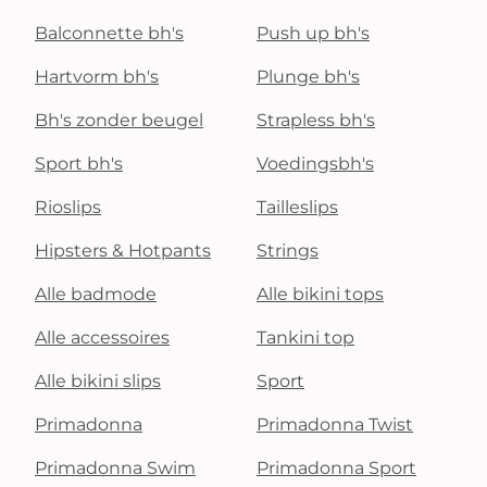
Balconnette bh's
Push up bh's
Hartvorm bh's
Plunge bh's
Bh's zonder beugel
Strapless bh's
Sport bh's
Voedingsbh's
Rioslips
Tailleslips
Hipsters & Hotpants
Strings
Alle badmode
Alle bikini tops
Alle accessoires
Tankini top
Alle bikini slips
Sport
Primadonna
Primadonna Twist
Primadonna Swim
Primadonna Sport