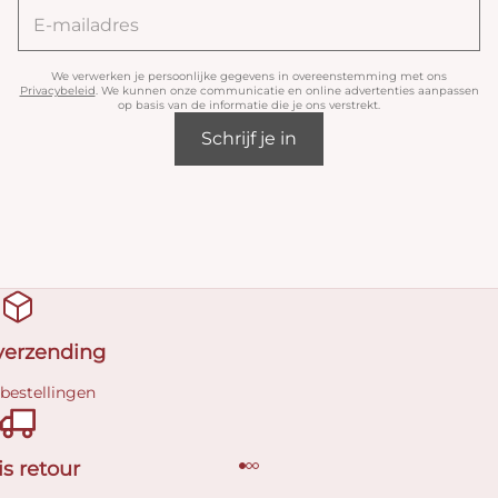
We verwerken je persoonlijke gegevens in overeenstemming met ons
Privacybeleid
. We kunnen onze communicatie en online advertenties aanpassen
op basis van de informatie die je ons verstrekt.
Schrijf je in
 verzending
 bestellingen
is retour