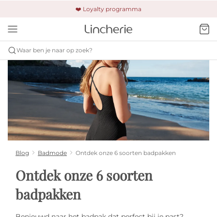
🚚 Gratis verzending & retour
❤️ Loyalty programma
🔒 Altijd veilig betalen
Waar ben je naar op zoek?
Blog
Badmode
Ontdek onze 6 soorten badpakken
Ontdek onze 6 soorten
badpakken
Benieuwd naar het badpak dat perfect bij je past?