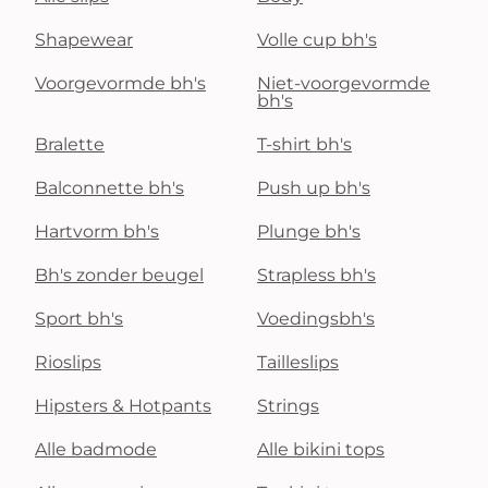
Shapewear
Volle cup bh's
Voorgevormde bh's
Niet-voorgevormde
bh's
Bralette
T-shirt bh's
Balconnette bh's
Push up bh's
Hartvorm bh's
Plunge bh's
Bh's zonder beugel
Strapless bh's
Sport bh's
Voedingsbh's
Rioslips
Tailleslips
Hipsters & Hotpants
Strings
Alle badmode
Alle bikini tops