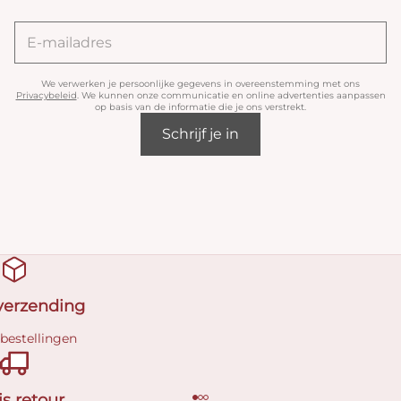
We verwerken je persoonlijke gegevens in overeenstemming met ons
Privacybeleid
. We kunnen onze communicatie en online advertenties aanpassen
op basis van de informatie die je ons verstrekt.
Schrijf je in
 verzending
 bestellingen
is retour