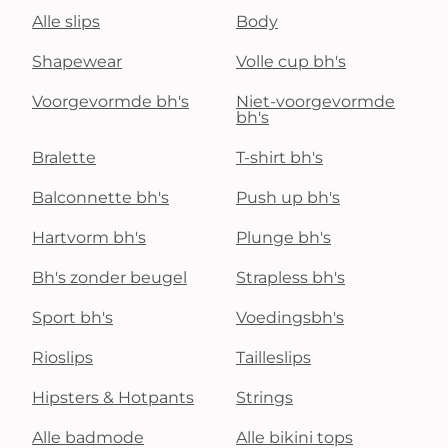
Alle slips
Body
Shapewear
Volle cup bh's
Voorgevormde bh's
Niet-voorgevormde
bh's
Bralette
T-shirt bh's
Balconnette bh's
Push up bh's
Hartvorm bh's
Plunge bh's
Bh's zonder beugel
Strapless bh's
Sport bh's
Voedingsbh's
Rioslips
Tailleslips
Hipsters & Hotpants
Strings
Alle badmode
Alle bikini tops