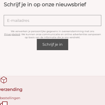
Schrijf je in op onze nieuwsbrief
We verwerken je persoonlijke gegevens in overeenstemming met ons
Privacybeleid
. We kunnen onze communicatie en online advertenties aanpassen
op basis van de informatie die je ons verstrekt.
Schrijf je in
 verzending
 bestellingen