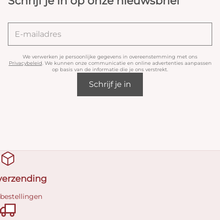
Schrijf je in op onze nieuwsbrief
We verwerken je persoonlijke gegevens in overeenstemming met ons
Privacybeleid
. We kunnen onze communicatie en online advertenties aanpassen
op basis van de informatie die je ons verstrekt.
Schrijf je in
 verzending
 bestellingen