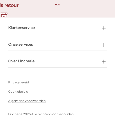
is retour
en afspraak
Klantenservice
Onze services
Over Lincherie
Privacybeleid
Cookiebeleid
Algemene voorwaarden
Lincherie 2026 Alle rechten voorbehouden