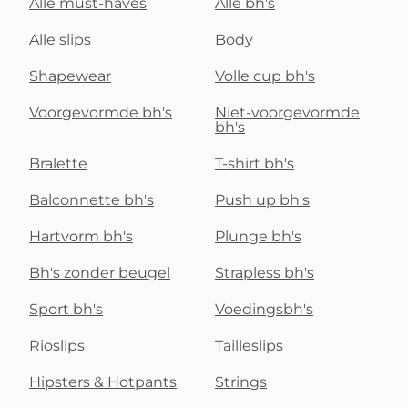
Alle must-haves
Alle bh's
Alle slips
Body
Shapewear
Volle cup bh's
Voorgevormde bh's
Niet-voorgevormde
bh's
Bralette
T-shirt bh's
Balconnette bh's
Push up bh's
Hartvorm bh's
Plunge bh's
Bh's zonder beugel
Strapless bh's
Sport bh's
Voedingsbh's
Rioslips
Tailleslips
Hipsters & Hotpants
Strings