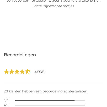
een supercomfortabele fit, geen naden die aftekenen, en
lichte, zijdezachte stofjes.
Beoordelingen
4.55/5
20 klanten hebben een beoordeling achtergelaten
5/5
4/5