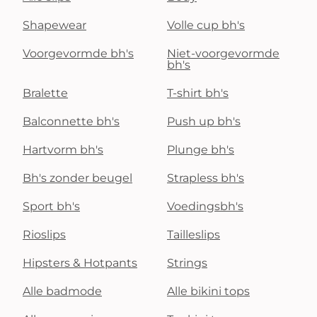
Shapewear
Volle cup bh's
Voorgevormde bh's
Niet-voorgevormde
bh's
Bralette
T-shirt bh's
Balconnette bh's
Push up bh's
Hartvorm bh's
Plunge bh's
Bh's zonder beugel
Strapless bh's
Sport bh's
Voedingsbh's
Rioslips
Tailleslips
Hipsters & Hotpants
Strings
Alle badmode
Alle bikini tops