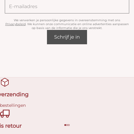
We verwerken je persoonlijke gegevens in overeenstemming met ons
Privacybeleid
. We kunnen onze communicatie en online advertenties aanpassen
op basis van de informatie die je ons verstrekt.
Schrijf je in
 verzending
 bestellingen
is retour