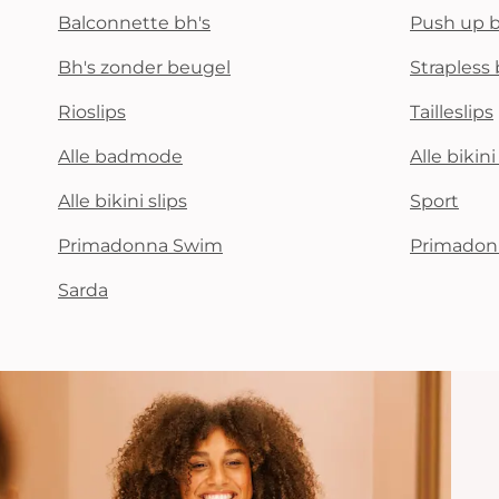
Balconnette bh's
Push up b
Bh's zonder beugel
Strapless 
Rioslips
Tailleslips
Alle badmode
Alle bikin
Alle bikini slips
Sport
Primadonna Swim
Primadon
Sarda