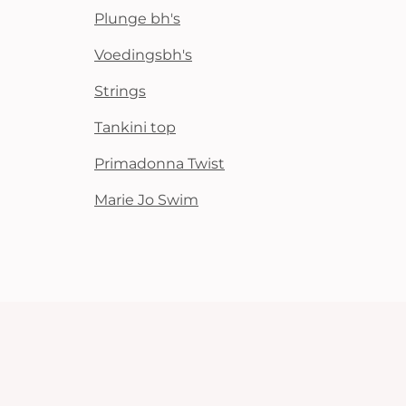
Plunge bh's
Voedingsbh's
Strings
Tankini top
Primadonna Twist
Marie Jo Swim