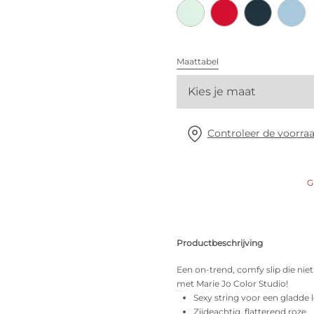
Alle bh's
Vind mijn maat
Maattabel
Kies je maat
Controleer de voorraa
G
Productbeschrijving
Een on-trend, comfy slip die niet 
met Marie Jo Color Studio!
Sexy string voor een gladde l
Zijdeachtig, flatterend roze