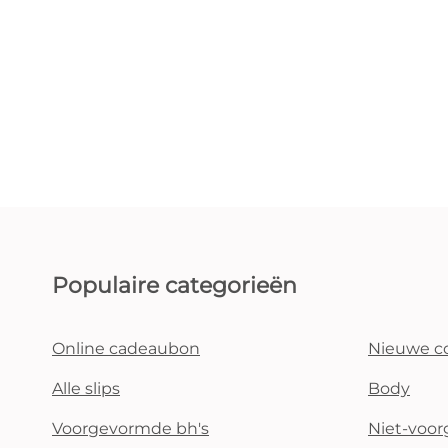
Populaire categorieën
Online cadeaubon
Nieuwe co
Alle slips
Body
Voorgevormde bh's
Niet-voo