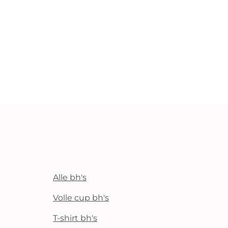
Alle bh's
Volle cup bh's
T-shirt bh's