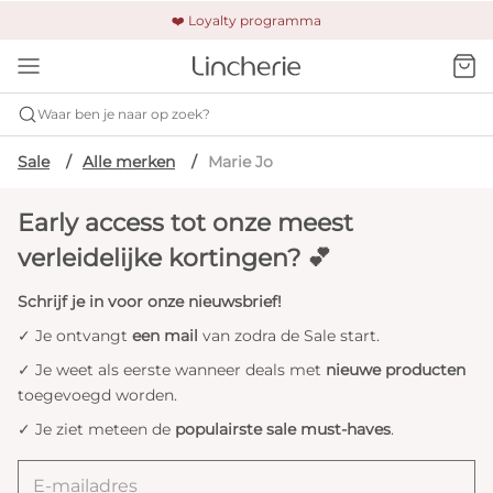
🚚 Gratis verzending & retour
❤️ Loyalty programma
🔒 Altijd veilig betalen
Waar ben je naar op zoek?
Sale
Alle merken
Marie Jo
Early access tot onze meest
verleidelijke kortingen? 💕
Schrijf je in voor onze nieuwsbrief!
✓ Je ontvangt
een mail
van zodra de Sale start.
✓ Je weet als eerste wanneer deals met
nieuwe producten
toegevoegd worden.
✓ Je ziet meteen de
populairste sale must-haves
.