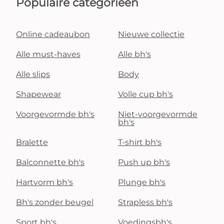
Populaire categorieën
Online cadeaubon
Nieuwe collectie
Alle must-haves
Alle bh's
Alle slips
Body
Shapewear
Volle cup bh's
Voorgevormde bh's
Niet-voorgevormde
bh's
Bralette
T-shirt bh's
Balconnette bh's
Push up bh's
Hartvorm bh's
Plunge bh's
Bh's zonder beugel
Strapless bh's
Sport bh's
Voedingsbh's