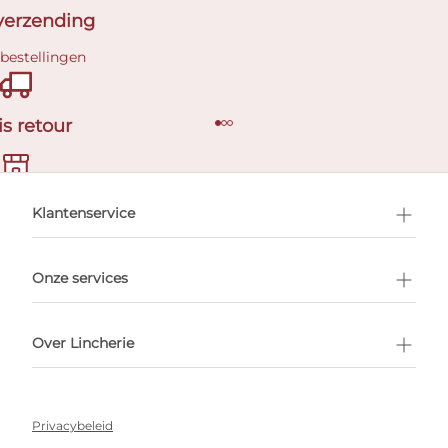
 verzending
 bestellingen
is retour
en afspraak
Klantenservice
Onze services
Over Lincherie
Privacybeleid