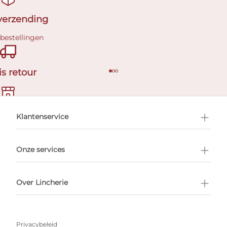
 verzending
 bestellingen
is retour
en afspraak
Klantenservice
Onze services
Over Lincherie
Privacybeleid