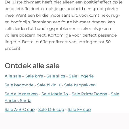
De juiste bh-maat heeft niet alleen een positief effect op je
decolleté. Je doet er ook je gezondheid een groot plezier
mee. Want een bh die mooi aansluit, voorkomt nek-, rug-
en hoofdpijn. Jarenlang een foute bh-maat dragen, kan
zelfs leiden tot houdingsproblemen – zeker als je een
vollere boezem hebt. Kortom: ga voor perfect passende
lingerie. Bestel nu! Je profiteert van kortingen tot 50
procent.
Ontdek alle sale
Alle sale
–
Sale bh's
-
Sale slips
-
Sale lingerie
Sale badmode
-
Sale bikini's
-
Sale badpakken
Sale alle merken
-
Sale Marie Jo
-
Sale PrimaDonna
-
Sale
Anders Sarda
Sale A-B-C cup
-
Sale D-E cup
-
Sale F+ cup