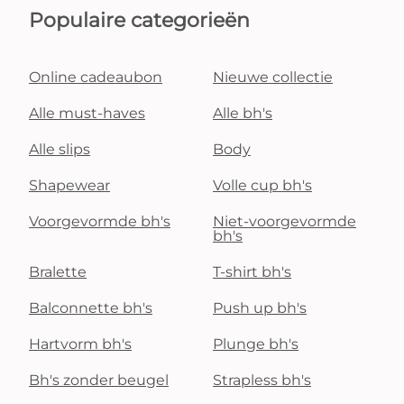
Populaire categorieën
Online cadeaubon
Nieuwe collectie
Alle must-haves
Alle bh's
Alle slips
Body
Shapewear
Volle cup bh's
Voorgevormde bh's
Niet-voorgevormde
bh's
Bralette
T-shirt bh's
Balconnette bh's
Push up bh's
Hartvorm bh's
Plunge bh's
Bh's zonder beugel
Strapless bh's