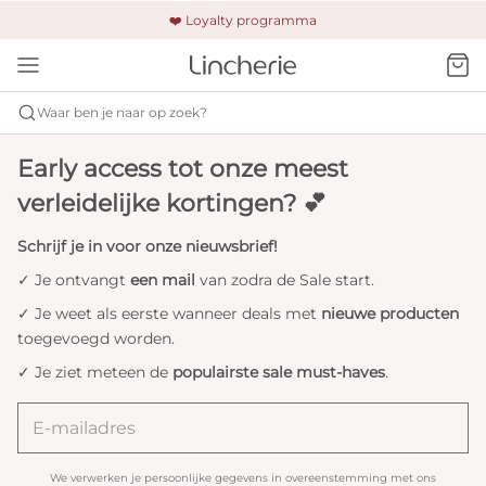
🚚 Gratis verzending & retour
❤️ Loyalty programma
🔒 Altijd veilig betalen
Waar ben je naar op zoek?
Early access tot onze meest
verleidelijke kortingen? 💕
Schrijf je in voor onze nieuwsbrief!
✓ Je ontvangt
een mail
van zodra de Sale start.
✓ Je weet als eerste wanneer deals met
nieuwe producten
toegevoegd worden.
✓ Je ziet meteen de
populairste sale must-haves
.
We verwerken je persoonlijke gegevens in overeenstemming met ons