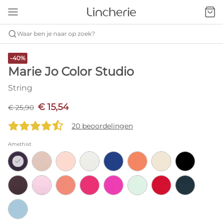
Waar ben je naar op zoek?
-40%
Marie Jo Color Studio
String
€ 15,54
€ 25,90
20 beoordelingen
Amethist