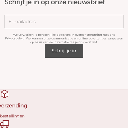
Schrijf je in op onze nieuwsbrief
We verwerken je persoonlijke gegevens in overeenstemming met ons
Privacybeleid
. We kunnen onze communicatie en online advertenties aanpassen
op basis van de informatie die je ons verstrekt.
Schrijf je in
 verzending
 bestellingen