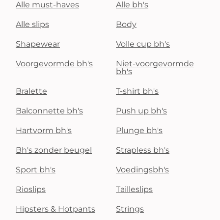
Alle must-haves
Alle bh's
Alle slips
Body
Shapewear
Volle cup bh's
Voorgevormde bh's
Niet-voorgevormde
bh's
Bralette
T-shirt bh's
Balconnette bh's
Push up bh's
Hartvorm bh's
Plunge bh's
Bh's zonder beugel
Strapless bh's
Sport bh's
Voedingsbh's
Rioslips
Tailleslips
Hipsters & Hotpants
Strings