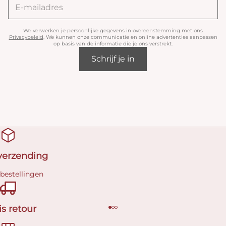
We verwerken je persoonlijke gegevens in overeenstemming met ons
Privacybeleid
. We kunnen onze communicatie en online advertenties aanpassen
op basis van de informatie die je ons verstrekt.
Schrijf je in
 verzending
 bestellingen
is retour