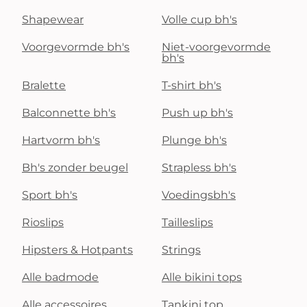
Shapewear
Volle cup bh's
Voorgevormde bh's
Niet-voorgevormde
bh's
Bralette
T-shirt bh's
Balconnette bh's
Push up bh's
Hartvorm bh's
Plunge bh's
Bh's zonder beugel
Strapless bh's
Sport bh's
Voedingsbh's
Rioslips
Tailleslips
Hipsters & Hotpants
Strings
Alle badmode
Alle bikini tops
Alle accessoires
Tankini top