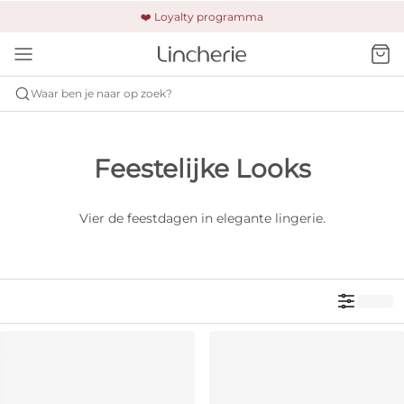
🚚 Gratis verzending & retour
❤️ Loyalty programma
🔒 Altijd veilig betalen
Waar ben je naar op zoek?
Feestelijke Looks
Vier de feestdagen in elegante lingerie.