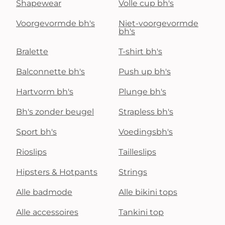
Shapewear
Volle cup bh's
Voorgevormde bh's
Niet-voorgevormde
bh's
Bralette
T-shirt bh's
Balconnette bh's
Push up bh's
Hartvorm bh's
Plunge bh's
Bh's zonder beugel
Strapless bh's
Sport bh's
Voedingsbh's
Rioslips
Tailleslips
Hipsters & Hotpants
Strings
Alle badmode
Alle bikini tops
Alle accessoires
Tankini top