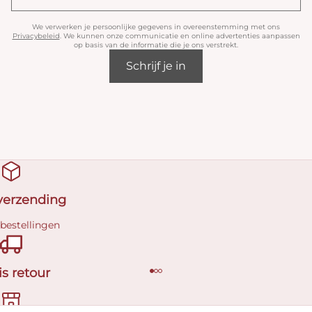
We verwerken je persoonlijke gegevens in overeenstemming met ons
Privacybeleid
. We kunnen onze communicatie en online advertenties aanpassen
op basis van de informatie die je ons verstrekt.
Schrijf je in
 verzending
 bestellingen
is retour