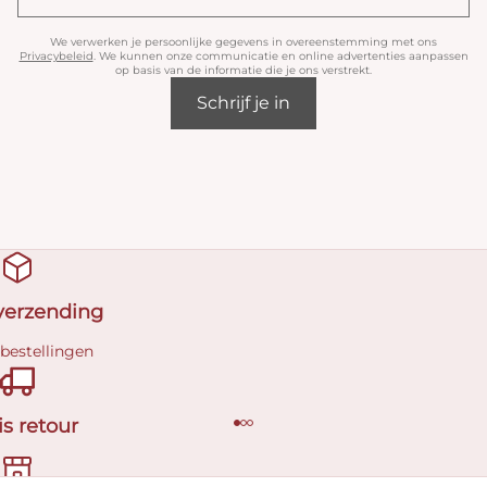
We verwerken je persoonlijke gegevens in overeenstemming met ons
Privacybeleid
. We kunnen onze communicatie en online advertenties aanpassen
op basis van de informatie die je ons verstrekt.
Schrijf je in
 verzending
 bestellingen
is retour