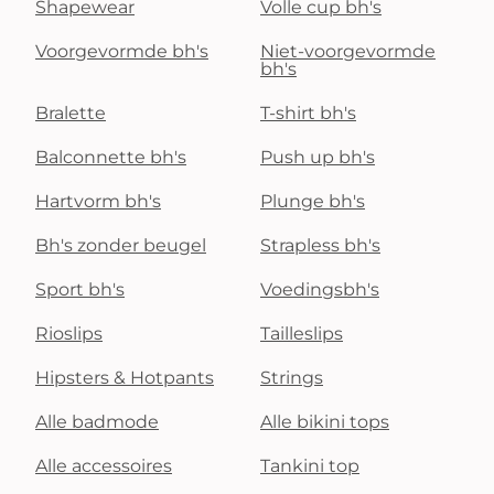
Shapewear
Volle cup bh's
Voorgevormde bh's
Niet-voorgevormde
bh's
Bralette
T-shirt bh's
Balconnette bh's
Push up bh's
Hartvorm bh's
Plunge bh's
Bh's zonder beugel
Strapless bh's
Sport bh's
Voedingsbh's
Rioslips
Tailleslips
Hipsters & Hotpants
Strings
Alle badmode
Alle bikini tops
Alle accessoires
Tankini top