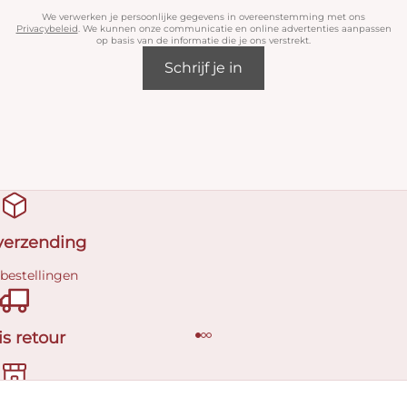
We verwerken je persoonlijke gegevens in overeenstemming met ons
Privacybeleid
. We kunnen onze communicatie en online advertenties aanpassen
op basis van de informatie die je ons verstrekt.
Schrijf je in
 verzending
 bestellingen
is retour