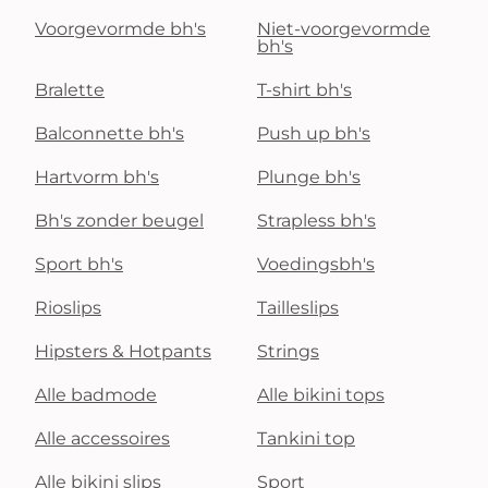
Voorgevormde bh's
Niet-voorgevormde
bh's
Bralette
T-shirt bh's
Balconnette bh's
Push up bh's
Hartvorm bh's
Plunge bh's
Bh's zonder beugel
Strapless bh's
Sport bh's
Voedingsbh's
Rioslips
Tailleslips
Hipsters & Hotpants
Strings
Alle badmode
Alle bikini tops
Alle accessoires
Tankini top
Alle bikini slips
Sport