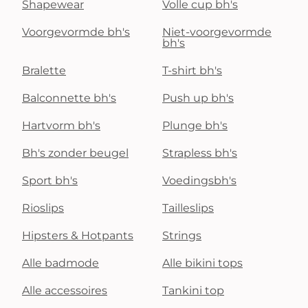
Shapewear
Volle cup bh's
Voorgevormde bh's
Niet-voorgevormde
bh's
Bralette
T-shirt bh's
Balconnette bh's
Push up bh's
Hartvorm bh's
Plunge bh's
Bh's zonder beugel
Strapless bh's
Sport bh's
Voedingsbh's
Rioslips
Tailleslips
Hipsters & Hotpants
Strings
Alle badmode
Alle bikini tops
Alle accessoires
Tankini top