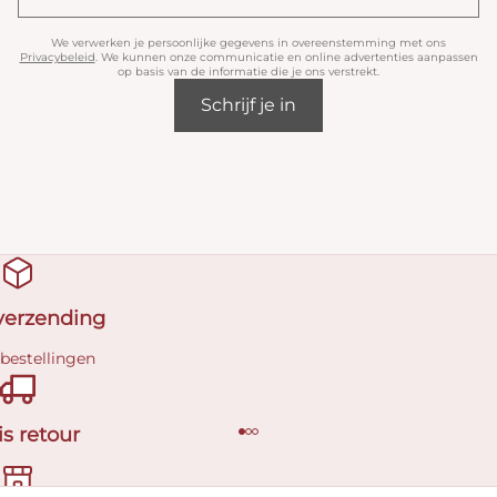
We verwerken je persoonlijke gegevens in overeenstemming met ons
Privacybeleid
. We kunnen onze communicatie en online advertenties aanpassen
op basis van de informatie die je ons verstrekt.
Schrijf je in
 verzending
 bestellingen
is retour