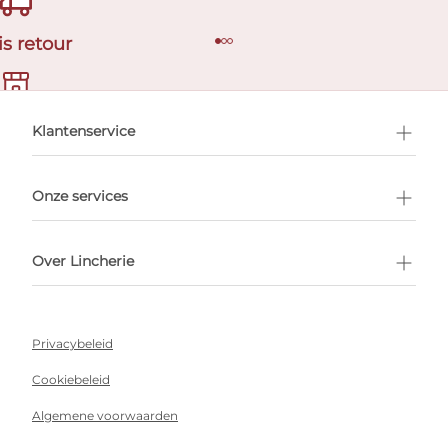
is retour
en afspraak
Klantenservice
Onze services
Over Lincherie
Privacybeleid
Cookiebeleid
Algemene voorwaarden