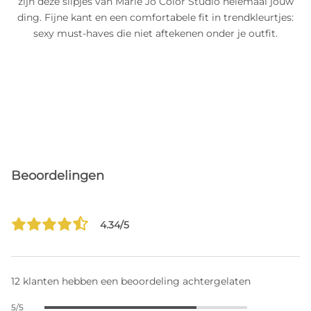
zijn deze slipjes van Marie Jo Color Studio helemaal jouw
ding. Fijne kant en een comfortabele fit in trendkleurtjes:
sexy must-haves die niet aftekenen onder je outfit.
Beoordelingen
4.34/5
12 klanten hebben een beoordeling achtergelaten
5/5