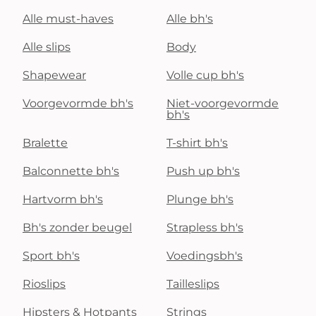
Alle must-haves
Alle bh's
Alle slips
Body
Shapewear
Volle cup bh's
Voorgevormde bh's
Niet-voorgevormde
bh's
Bralette
T-shirt bh's
Balconnette bh's
Push up bh's
Hartvorm bh's
Plunge bh's
Bh's zonder beugel
Strapless bh's
Sport bh's
Voedingsbh's
Rioslips
Tailleslips
Hipsters & Hotpants
Strings