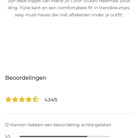
zijn deze slipjes van Marie Jo Color Studio helemaal jouw
ding. Fijne kant en een comfortabele fit in trendkleurtjes:
sexy must-haves die niet aftekenen onder je outfit.
Beoordelingen
4.34/5
12 klanten hebben een beoordeling achtergelaten
5/5