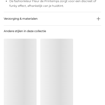
De fashionkleur Fleur de Printemps zorgt voor een discreet of
funky effect, afhankelijk van je huidtint.
Verzorging & materialen
Niet bleken
Andere stijlen in deze collectie
Geen professionele reiniging
Niet trommeldrogen
30 °C normaal programma
°
30
Niet strijken
Katoen:2%, Polyamide:81%, Polyester:3%, Elastaan:14%