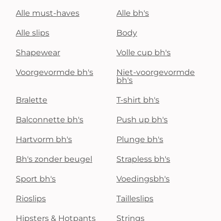
Alle must-haves
Alle bh's
Alle slips
Body
Shapewear
Volle cup bh's
Voorgevormde bh's
Niet-voorgevormde
bh's
Bralette
T-shirt bh's
Balconnette bh's
Push up bh's
Hartvorm bh's
Plunge bh's
Bh's zonder beugel
Strapless bh's
Sport bh's
Voedingsbh's
Rioslips
Tailleslips
Hipsters & Hotpants
Strings