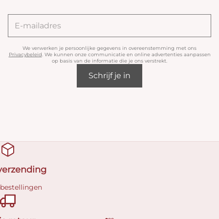
We verwerken je persoonlijke gegevens in overeenstemming met ons
Privacybeleid
. We kunnen onze communicatie en online advertenties aanpassen
op basis van de informatie die je ons verstrekt.
Schrijf je in
 verzending
 bestellingen