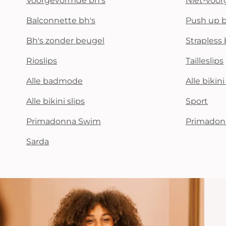
Voorgevormde bh's
Niet-voo
Balconnette bh's
Push up b
Bh's zonder beugel
Strapless 
Rioslips
Tailleslips
Alle badmode
Alle bikin
Alle bikini slips
Sport
Primadonna Swim
Primadon
Sarda