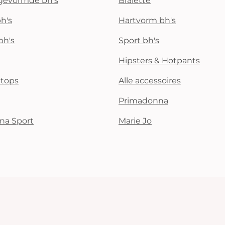
rgevormde bh's
Bralette
h's
Hartvorm bh's
bh's
Sport bh's
Hipsters & Hotpants
i tops
Alle accessoires
Primadonna
na Sport
Marie Jo