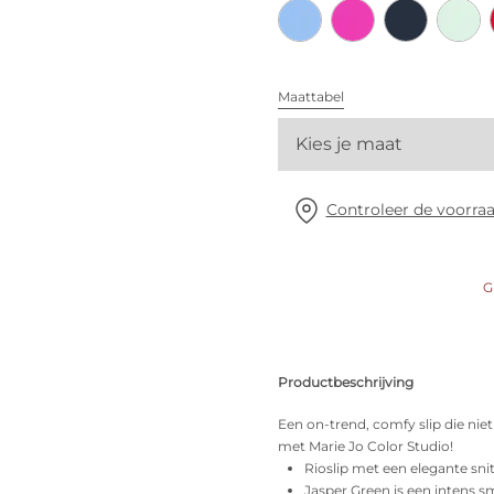
Alle bh's
Vind mijn maat
Maattabel
Kies je maat
Controleer de voorraa
G
Productbeschrijving
Een on-trend, comfy slip die niet 
met Marie Jo Color Studio!
Rioslip met een elegante sn
Jasper Green is een intens 