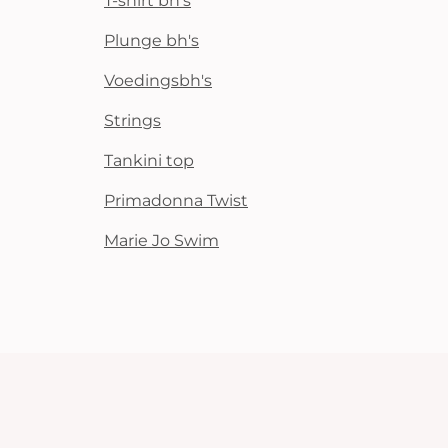
T-shirt bh's
Plunge bh's
Voedingsbh's
Strings
Tankini top
Primadonna Twist
Marie Jo Swim