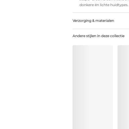
donkere én lichte huidtypes.
Verzorging & materialen
Niet bleken
Andere stijlen in deze collectie
Geen professionele reiniging
Niet trommeldrogen
30 °C normaal programma
°
30
Niet strijken
Katoen:3%, Polyamide:77%, P