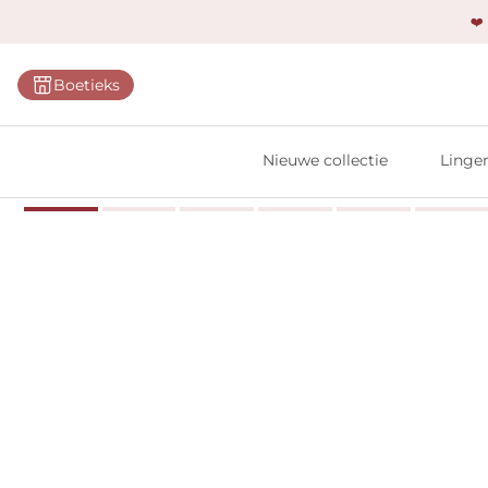
❤️
Categ
Boetieks
Bh's
Slips
Nieuwe collectie
Linger
Body'
Shap
Prim
Naadl
Bests
Alle l
Vi