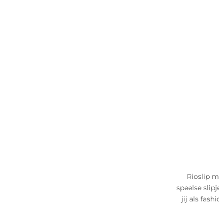
Rioslip m
speelse slip
jij als fas