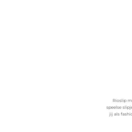
Rioslip m
speelse slip
jij als fas