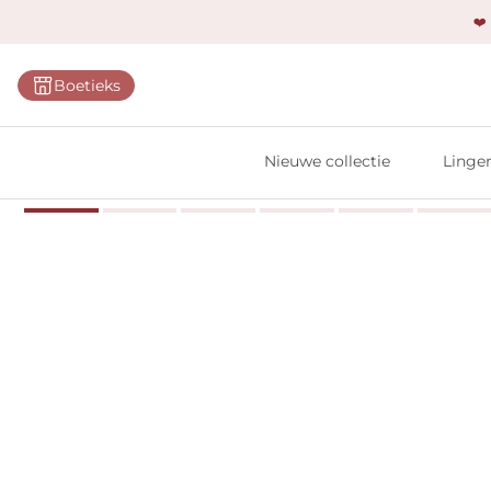
❤️
Categ
Boetieks
Bh's
Slips
Nieuwe collectie
Linger
Body'
Shap
Prim
Naadl
Bests
Alle l
Vi