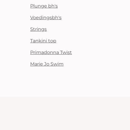
Plunge bh's
Voedingsbh's
Strings
Tankini top
Primadonna Twist
Marie Jo Swim