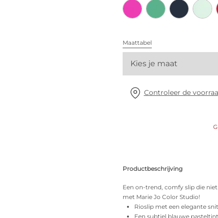
Alle bh's
Vind mijn maat
Maattabel
Kies je maat
Controleer de voorraa
G
Productbeschrijving
Een on-trend, comfy slip die niet 
met Marie Jo Color Studio!
Rioslip met een elegante sn
Een subtiel blauwe pasteltint