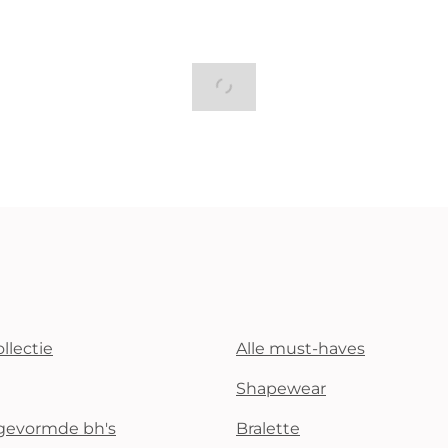
llectie
Alle must-haves
Shapewear
rgevormde bh's
Bralette