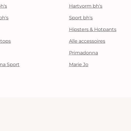
h's
Hartvorm bh's
bh's
Sport bh's
Hipsters & Hotpants
i tops
Alle accessoires
Primadonna
na Sport
Marie Jo