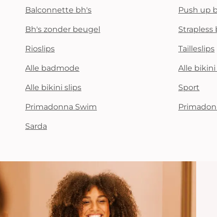
Balconnette bh's
Push up b
Bh's zonder beugel
Strapless 
Rioslips
Tailleslips
Alle badmode
Alle bikin
Alle bikini slips
Sport
Primadonna Swim
Primadon
Sarda