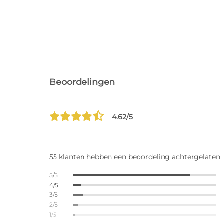
Beoordelingen
4.62/5
55 klanten hebben een beoordeling achtergelaten
5/5
4/5
3/5
2/5
1/5