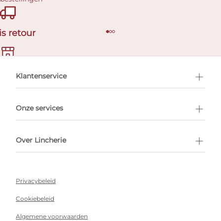
is retour
en afspraak
Klantenservice
Onze services
Over Lincherie
Privacybeleid
Cookiebeleid
Algemene voorwaarden