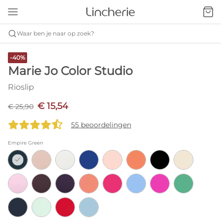
Waar ben je naar op zoek?
-40%
Marie Jo Color Studio
Rioslip
€ 15,54
€ 25,90
55 beoordelingen
Empire Green