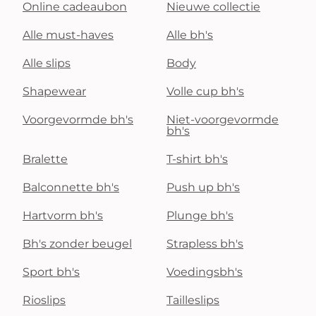
Online cadeaubon
Nieuwe collectie
Alle must-haves
Alle bh's
Alle slips
Body
Shapewear
Volle cup bh's
Voorgevormde bh's
Niet-voorgevormde
bh's
Bralette
T-shirt bh's
Balconnette bh's
Push up bh's
Hartvorm bh's
Plunge bh's
Bh's zonder beugel
Strapless bh's
Sport bh's
Voedingsbh's
Rioslips
Tailleslips