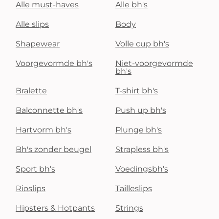
Alle must-haves
Alle bh's
Alle slips
Body
Shapewear
Volle cup bh's
Voorgevormde bh's
Niet-voorgevormde
bh's
Bralette
T-shirt bh's
Balconnette bh's
Push up bh's
Hartvorm bh's
Plunge bh's
Bh's zonder beugel
Strapless bh's
Sport bh's
Voedingsbh's
Rioslips
Tailleslips
Hipsters & Hotpants
Strings