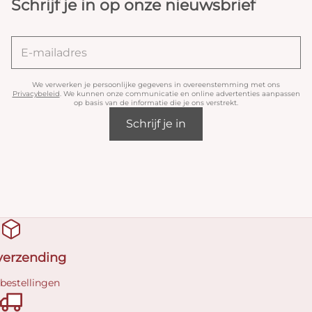
Schrijf je in op onze nieuwsbrief
We verwerken je persoonlijke gegevens in overeenstemming met ons
Privacybeleid
. We kunnen onze communicatie en online advertenties aanpassen
op basis van de informatie die je ons verstrekt.
Schrijf je in
 verzending
 bestellingen