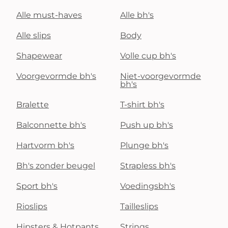
Alle must-haves
Alle bh's
Alle slips
Body
Shapewear
Volle cup bh's
Voorgevormde bh's
Niet-voorgevormde
bh's
Bralette
T-shirt bh's
Balconnette bh's
Push up bh's
Hartvorm bh's
Plunge bh's
Bh's zonder beugel
Strapless bh's
Sport bh's
Voedingsbh's
Rioslips
Tailleslips
Hipsters & Hotpants
Strings