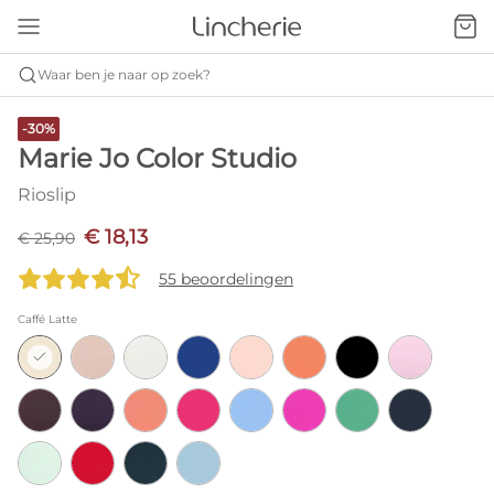
Waar ben je naar op zoek?
-30%
Marie Jo Color Studio
Rioslip
€ 18,13
€ 25,90
55 beoordelingen
Caffé Latte