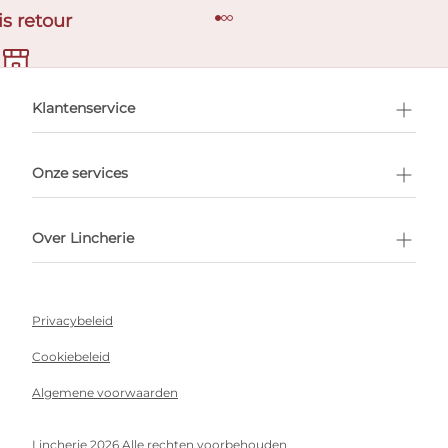
is retour
en afspraak
Klantenservice
Onze services
Over Lincherie
Privacybeleid
Cookiebeleid
Algemene voorwaarden
Lincherie 2026 Alle rechten voorbehouden