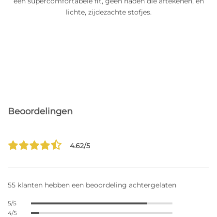
een supercomfortabele fit, geen naden die aftekenen, en
lichte, zijdezachte stofjes.
Beoordelingen
4.62/5
55 klanten hebben een beoordeling achtergelaten
5/5
4/5