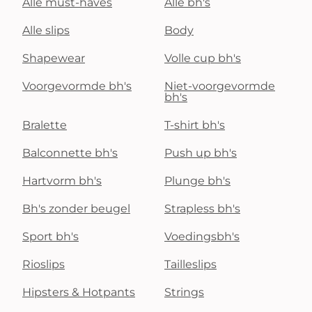
Alle must-haves
Alle bh's
Alle slips
Body
Shapewear
Volle cup bh's
Voorgevormde bh's
Niet-voorgevormde
bh's
Bralette
T-shirt bh's
Balconnette bh's
Push up bh's
Hartvorm bh's
Plunge bh's
Bh's zonder beugel
Strapless bh's
Sport bh's
Voedingsbh's
Rioslips
Tailleslips
Hipsters & Hotpants
Strings