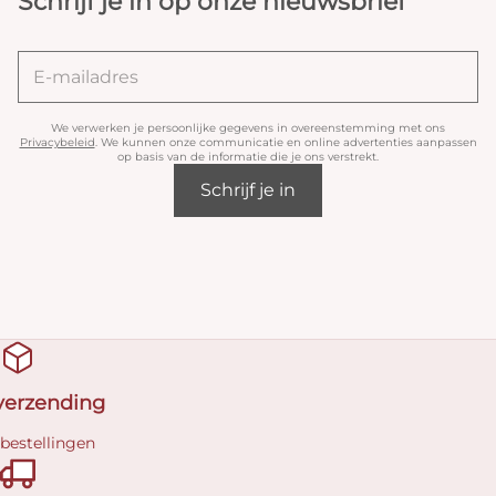
Schrijf je in op onze nieuwsbrief
We verwerken je persoonlijke gegevens in overeenstemming met ons
Privacybeleid
. We kunnen onze communicatie en online advertenties aanpassen
op basis van de informatie die je ons verstrekt.
Schrijf je in
 verzending
 bestellingen