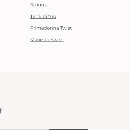
Strings
Tankini top
Primadonna Twist
Marie Jo Swim
f