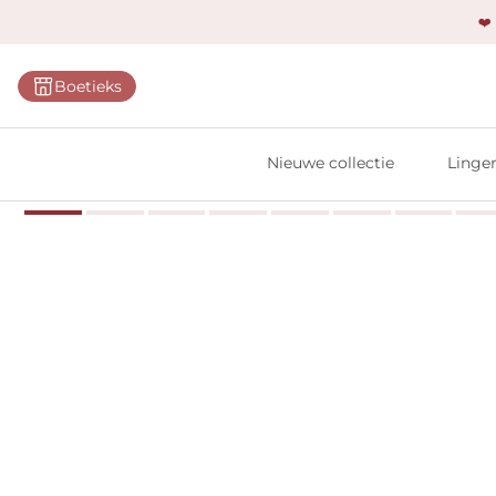
❤️
Categ
Boetieks
Bh's
Slips
Nieuwe collectie
Linger
Body'
Shap
Prim
Naadl
Bests
Alle l
Vi