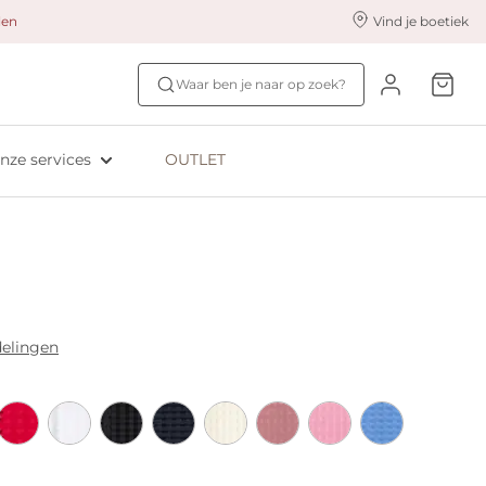
alen
Vind je boetiek
nze styling services
Ontdek jouw maat
Waar ben je naar op zoek?
ingerie styling
Bh-maat test
eserveer & Pas
NIEUW: Bra Size Scan
nze services
OUTLET
oyaliteitsprogramma​
ive: Aubade
ive: Empreinte
elingen