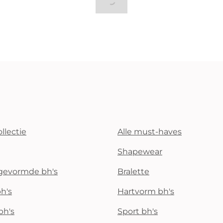
llectie
Alle must-haves
Shapewear
rgevormde bh's
Bralette
h's
Hartvorm bh's
bh's
Sport bh's