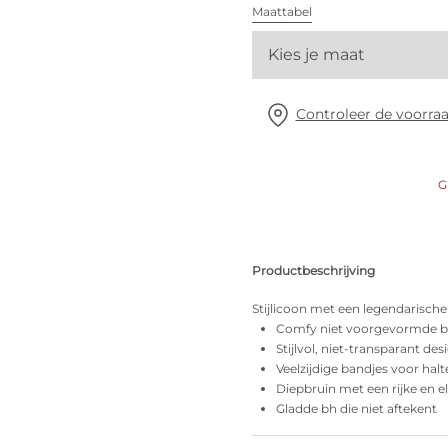
Alle bh's
Maattabel
Kies je maat
Vind mijn maat
Controleer de voorraa
G
Productbeschrijving
Stijlicoon met een legendarische
Comfy niet voorgevormde b
Stijlvol, niet-transparant des
Veelzijdige bandjes voor halt
Diepbruin met een rijke en 
Gladde bh die niet aftekent