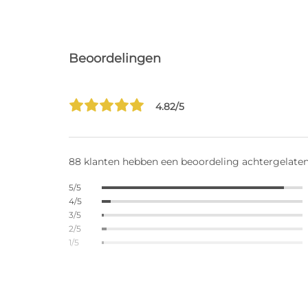
Beoordelingen
4.82/5
88 klanten hebben een beoordeling achtergelate
5/5
4/5
3/5
2/5
1/5