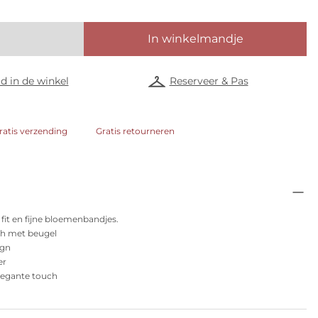
In winkelmandje
d in de winkel
Reserveer & Pas
ratis verzending
Gratis retourneren
 fit en fijne bloemenbandjes.
h met beugel
ign
er
elegante touch