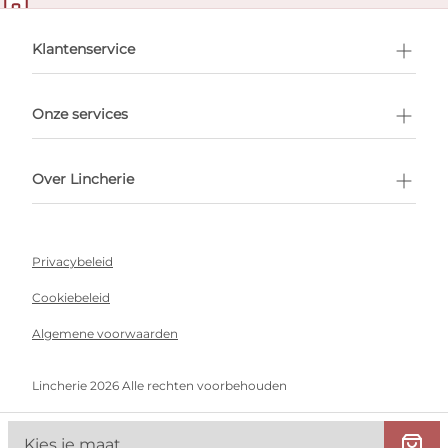
en afspraak
Klantenservice
Onze services
Over Lincherie
Privacybeleid
Cookiebeleid
Algemene voorwaarden
Lincherie 2026 Alle rechten voorbehouden
Kies je maat