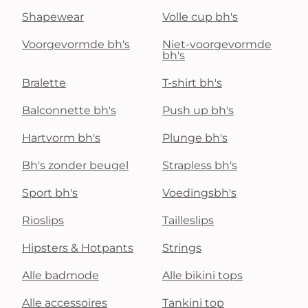
Shapewear
Volle cup bh's
Voorgevormde bh's
Niet-voorgevormde
bh's
Bralette
T-shirt bh's
Balconnette bh's
Push up bh's
Hartvorm bh's
Plunge bh's
Bh's zonder beugel
Strapless bh's
Sport bh's
Voedingsbh's
Rioslips
Tailleslips
Hipsters & Hotpants
Strings
Alle badmode
Alle bikini tops
Alle accessoires
Tankini top