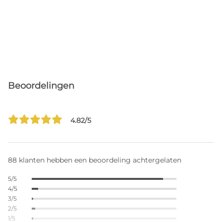
Beoordelingen
4.82/5
88 klanten hebben een beoordeling achtergelaten
5/5
4/5
3/5
2/5
1/5