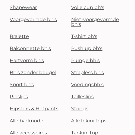
Shapewear
Volle cup bh's
Voorgevormde bh's
Niet-voorgevormde
bh's
Bralette
T-shirt bh's
Balconnette bh's
Push up bh's
Hartvorm bh's
Plunge bh's
Bh's zonder beugel
Strapless bh's
Sport bh's
Voedingsbh's
Rioslips
Tailleslips
Hipsters & Hotpants
Strings
Alle badmode
Alle bikini tops
Alle accessoires
Tankini top