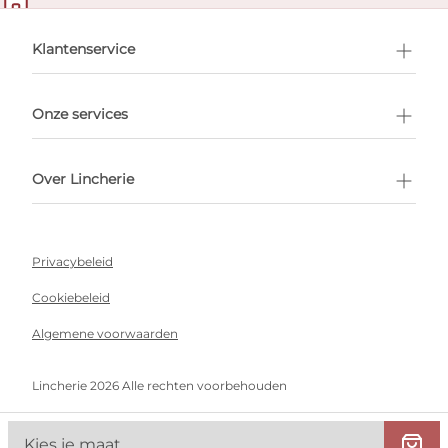
en afspraak
Klantenservice
Onze services
Over Lincherie
Privacybeleid
Cookiebeleid
Algemene voorwaarden
Lincherie 2026 Alle rechten voorbehouden
Kies je maat