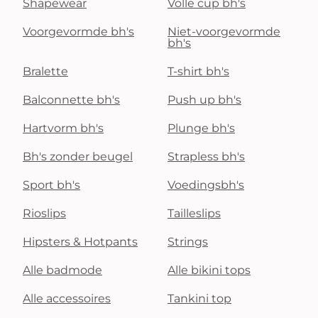
Shapewear
Volle cup bh's
Voorgevormde bh's
Niet-voorgevormde
bh's
Bralette
T-shirt bh's
Balconnette bh's
Push up bh's
Hartvorm bh's
Plunge bh's
Bh's zonder beugel
Strapless bh's
Sport bh's
Voedingsbh's
Rioslips
Tailleslips
Hipsters & Hotpants
Strings
Alle badmode
Alle bikini tops
Alle accessoires
Tankini top