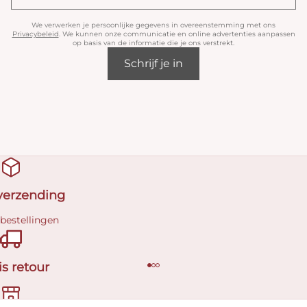
We verwerken je persoonlijke gegevens in overeenstemming met ons
Privacybeleid
. We kunnen onze communicatie en online advertenties aanpassen
op basis van de informatie die je ons verstrekt.
Schrijf je in
 verzending
 bestellingen
is retour