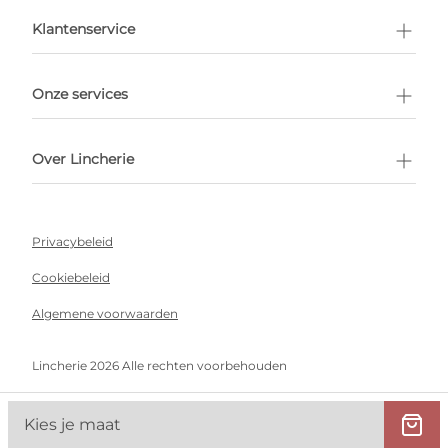
en afspraak
Klantenservice
Onze services
Over Lincherie
Privacybeleid
Cookiebeleid
Algemene voorwaarden
Lincherie 2026 Alle rechten voorbehouden
Kies je maat