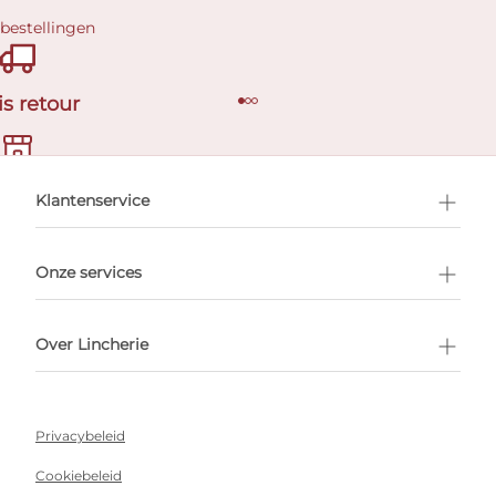
 bestellingen
is retour
en afspraak
Klantenservice
Onze services
Over Lincherie
Privacybeleid
Cookiebeleid