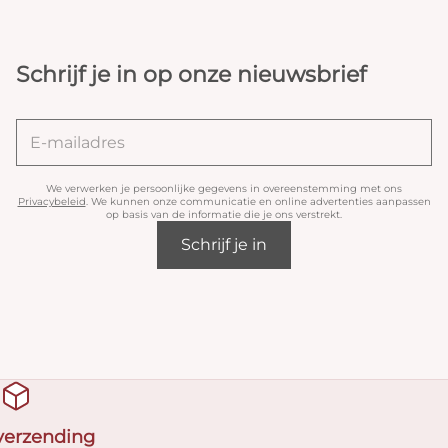
Schrijf je in op onze nieuwsbrief
We verwerken je persoonlijke gegevens in overeenstemming met ons
Privacybeleid
. We kunnen onze communicatie en online advertenties aanpassen
op basis van de informatie die je ons verstrekt.
Schrijf je in
 verzending