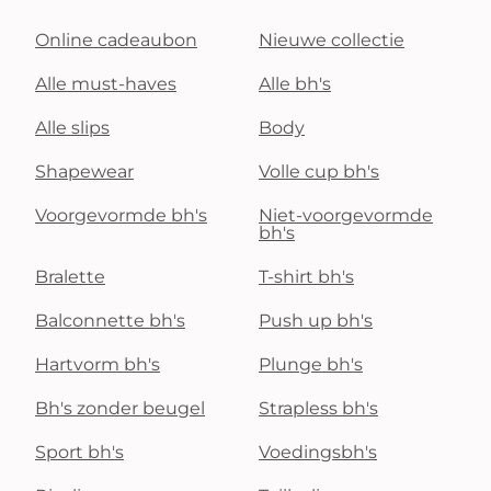
Online cadeaubon
Nieuwe collectie
Alle must-haves
Alle bh's
Alle slips
Body
Shapewear
Volle cup bh's
Voorgevormde bh's
Niet-voorgevormde
bh's
Bralette
T-shirt bh's
Balconnette bh's
Push up bh's
Hartvorm bh's
Plunge bh's
Bh's zonder beugel
Strapless bh's
Sport bh's
Voedingsbh's