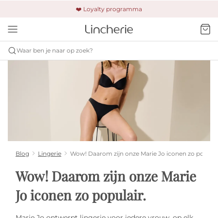
🚚 Gratis verzending & retour
❤️ Loyalty programma
🔒 Altijd veilig betalen
Waar ben je naar op zoek?
Blog
Lingerie
Wow! Daarom zijn onze Marie Jo iconen zo populai
Wow! Daarom zijn onze Marie
Jo iconen zo populair.
Marie Jo ontwerpt lingerie voor iedere vrouw, op elk