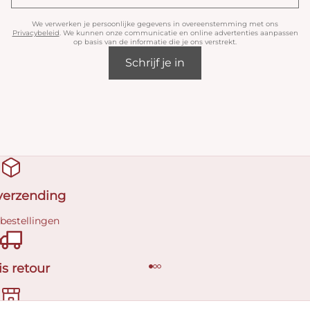
We verwerken je persoonlijke gegevens in overeenstemming met ons
Privacybeleid
. We kunnen onze communicatie en online advertenties aanpassen
op basis van de informatie die je ons verstrekt.
Schrijf je in
 verzending
 bestellingen
is retour