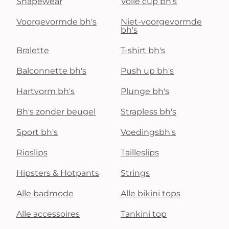
Shapewear
Volle cup bh's
Voorgevormde bh's
Niet-voorgevormde
bh's
Bralette
T-shirt bh's
Balconnette bh's
Push up bh's
Hartvorm bh's
Plunge bh's
Bh's zonder beugel
Strapless bh's
Sport bh's
Voedingsbh's
Rioslips
Tailleslips
Hipsters & Hotpants
Strings
Alle badmode
Alle bikini tops
Alle accessoires
Tankini top