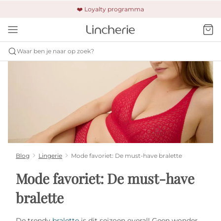
🚚 Gratis verzending & retour
❤️ Loyalty programma
🔒 Altijd veilig betalen
Waar ben je naar op zoek?
Blog
Lingerie
Mode favoriet: De must-have bralette
Mode favoriet: De must-have
bralette
De trendy
bralette
is dit seizoen overal! ​ Geen wonder...