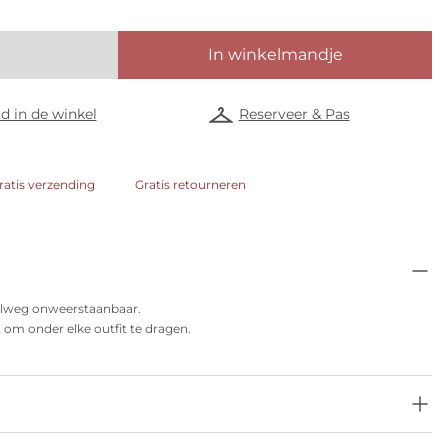
In winkelmandje
d in de winkel
Reserveer & Pas
ratis verzending
Gratis retourneren
mpelweg onweerstaanbaar.
 om onder elke outfit te dragen.