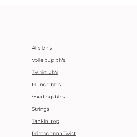
Alle bh's
Volle cup bh's
T-shirt bh's
Plunge bh's
Voedingsbh's
Strings
Tankini top
Primadonna Twist