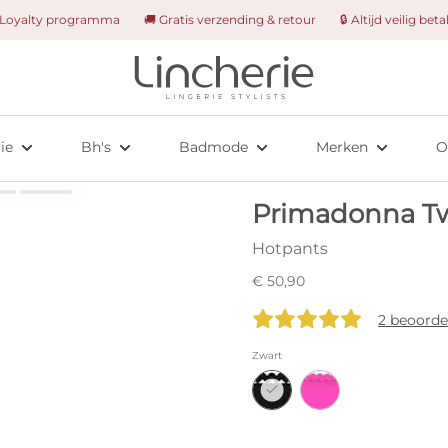
 Loyalty programma
🚚 Gratis verzending & retour
🔒 Altijd veilig bet
orieën
Bh-stijlen
Bh-types
Badmode-stijlen
Speciale gelegenheden
Onze merken
Cupmaten
O
Volle cup
Voorgevormd
Bikini tops
Bruidslingerie
Primadonna
A-B cup
L
Hartvorm
Niet-voorgevormd
Bikini slips
Sexy lingerie
Marie Jo
C-D cup
R
ie
Bh's
Badmode
Merken
O
s
Balconette
Met beugel
Badpakken
Sport
Sarda
E-F cup
L
ewear
Plunge
Zonder beugel
Tankini tops
Boutique exclus
G-I cup
Primadonna Twi
adonna solutions Nudda
T-shirt
Beachwear
Boutique exclus
J-M cup
Hotpants
oze basics
Bralette
Alle badmode
€ 50,90
ellers
Strapless
2 beoorde
Multiway
ingerie
Vind mijn maat
Zwart
Push-up
Minimizer
nd mijn maat