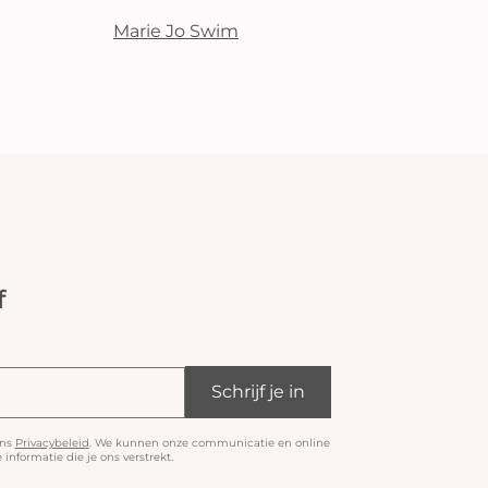
Marie Jo Swim
f
Schrijf je in
ons
Privacybeleid
. We kunnen onze communicatie en online
informatie die je ons verstrekt.