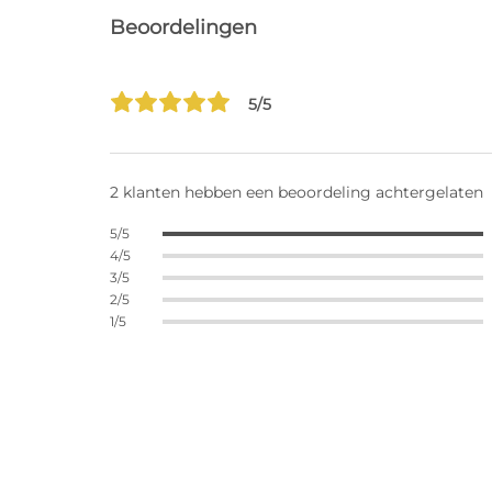
Beoordelingen
5/5
2 klanten hebben een beoordeling achtergelaten
5/5
4/5
3/5
2/5
1/5