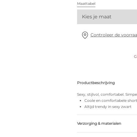
Alle bh's
Maattabel
Kies je maat
Vind mijn maat
Controleer de voorraa
G
Productbeschrijving
Sexy, stijlvol, comfortabel. Si
Coole en comfortabele short
Altijd trendy in sexy zwart
Verzorging & materialen
63% Gerecycleerde garen