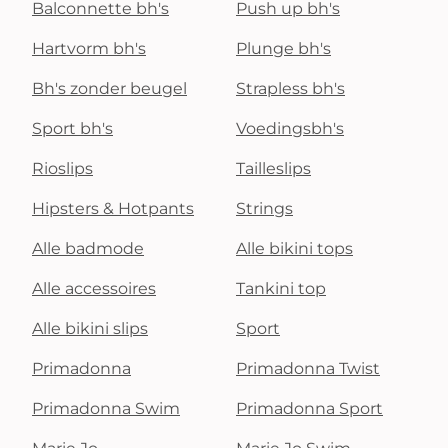
Balconnette bh's
Push up bh's
Hartvorm bh's
Plunge bh's
Bh's zonder beugel
Strapless bh's
Sport bh's
Voedingsbh's
Rioslips
Tailleslips
Hipsters & Hotpants
Strings
Alle badmode
Alle bikini tops
Alle accessoires
Tankini top
Alle bikini slips
Sport
Primadonna
Primadonna Twist
Primadonna Swim
Primadonna Sport