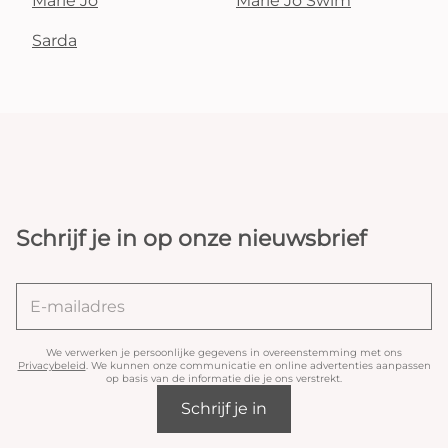
Marie Jo
Marie Jo Swim
Sarda
Schrijf je in op onze nieuwsbrief
We verwerken je persoonlijke gegevens in overeenstemming met ons
Privacybeleid
. We kunnen onze communicatie en online advertenties aanpassen
op basis van de informatie die je ons verstrekt.
Schrijf je in