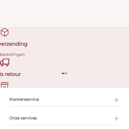
 verzending
 bestellingen
is retour
en afspraak
Klantenservice
Onze services