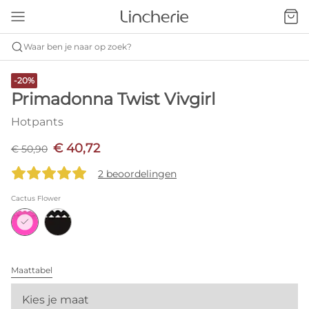
Waar ben je naar op zoek?
-20%
Primadonna Twist Vivgirl
Hotpants
€ 40,72
€ 50,90
2 beoordelingen
Cactus Flower
Maattabel
Kies je maat