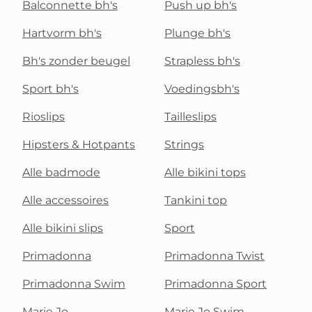
Balconnette bh's
Push up bh's
Hartvorm bh's
Plunge bh's
Bh's zonder beugel
Strapless bh's
Sport bh's
Voedingsbh's
Rioslips
Tailleslips
Hipsters & Hotpants
Strings
Alle badmode
Alle bikini tops
Alle accessoires
Tankini top
Alle bikini slips
Sport
Primadonna
Primadonna Twist
Primadonna Swim
Primadonna Sport
Marie Jo
Marie Jo Swim