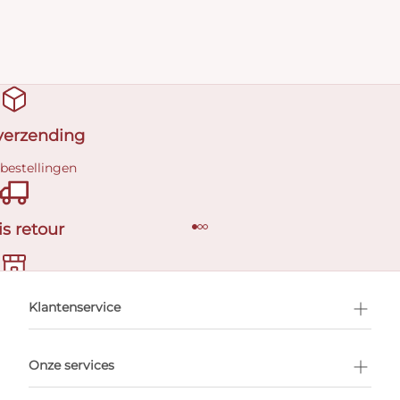
 verzending
 bestellingen
is retour
en afspraak
Klantenservice
Onze services