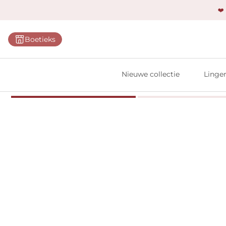
❤️
Categ
Boetieks
Bh's
Slips
Nieuwe collectie
Linger
Body'
Shap
Prim
Naadl
Bests
Alle l
Vi