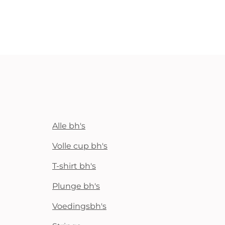
Alle bh's
Volle cup bh's
T-shirt bh's
Plunge bh's
Voedingsbh's