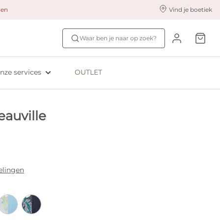
alen
Vind je boetiek
nze styling services
Ontdek jouw maat
Waar ben je naar op zoek?
ingerie styling
Bh-maat test
eserveer & Pas
NIEUW: Bra Size Scan
nze services
OUTLET
oyaliteitsprogramma​
ive: Aubade
auville
ive: Empreinte
elingen