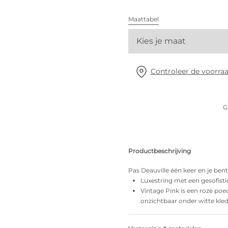
Alle bh's
Maattabel
Vind mijn maat
Kies je maat
Controleer de voorraa
G
Productbeschrijving
Pas Deauville één keer en je bent
Luxestring met een gesofisti
Vintage Pink is een roze poed
onzichtbaar onder witte kledi