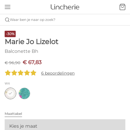
Waar ben je naar op zoek?
-30%
Marie Jo Lizelot
Balconette Bh
€ 67,83
€ 96,90
6 beoordelingen
Wit
Maattabel
Kies je maat