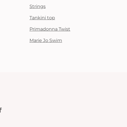
Strings
Tankini top
Primadonna Twist
Marie Jo Swim
f