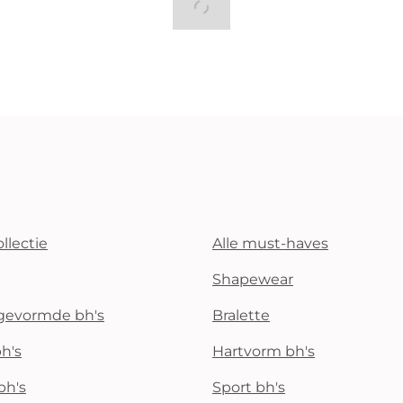
llectie
Alle must-haves
Shapewear
rgevormde bh's
Bralette
h's
Hartvorm bh's
bh's
Sport bh's