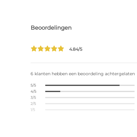
Beoordelingen
4.84/5
6 klanten hebben een beoordeling achtergelaten
5/5
4/5
3/5
2/5
1/5