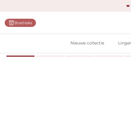
❤️
Categ
Boetieks
Bh's
Slips
Nieuwe collectie
Linger
Body'
Shap
Prim
Naadl
Bests
Alle l
Vi