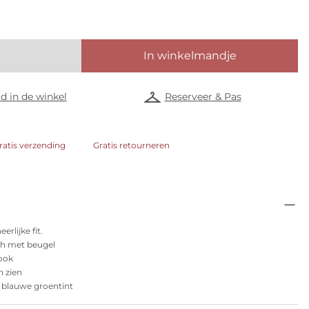
In winkelmandje
d in de winkel
Reserveer & Pas
ratis verzending
Gratis retourneren
rlijke fit.
h met beugel
look
n zien
n blauwe groentint