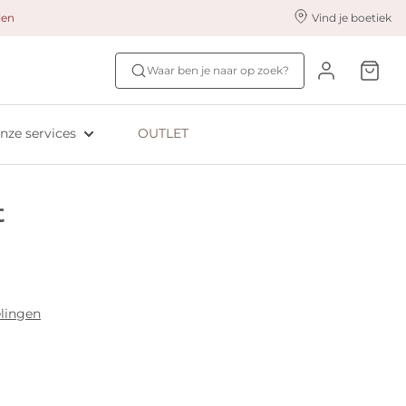
alen
Vind je boetiek
nze styling services
Ontdek jouw maat
Waar ben je naar op zoek?
ingerie styling
Bh-maat test
eserveer & Pas
NIEUW: Bra Size Scan
nze services
OUTLET
oyaliteitsprogramma​
ive: Aubade
t
ive: Empreinte
lingen