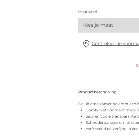
Alle bh's
Maattabel
Vind mijn maat
Kies je maat
Controleer de voorraa
G
Productbeschrijving
De ultieme zomerlook met een hee
Comfy niet voorgevormde b
Sexy en coole transparante 
Schouderbandjes om te late
Verfrissend en verfijnd in ee