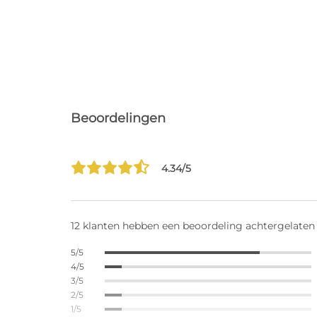
Beoordelingen
4.34/5
12 klanten hebben een beoordeling achtergelaten
5/5
4/5
3/5
2/5
1/5