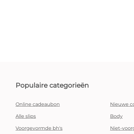
Populaire categorieën
Online cadeaubon
Nieuwe co
Alle slips
Body
Voorgevormde bh's
Niet-voo