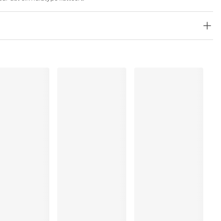
olyester:3%, Elastaan:14%