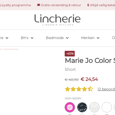
 Loyalty programma
🚚 Gratis verzending & retour
🔒 Altijd veilig bet
orieën
Bh-stijlen
Bh-types
Badmode-stijlen
Speciale gelegenheden
Onze merken
Cupmaten
O
Volle cup
Voorgevormd
Bikini tops
Bruidslingerie
Primadonna
A-B cup
L
Hartvorm
Niet-voorgevormd
Bikini slips
Sexy lingerie
Marie Jo
C-D cup
R
ie
Bh's
Badmode
Merken
O
s
Balconette
Met beugel
Badpakken
Sport
Sarda
E-F cup
L
ewear
Plunge
Zonder beugel
Tankini tops
Boutique exclus
G-I cup
-40%
Marie Jo Color 
adonna solutions Nudda
T-shirt
Beachwear
Boutique exclus
J-M cup
oze basics
Bralette
Short
Alle badmode
ellers
Strapless
€ 24,54
€ 40,90
Multiway
ingerie
12 beoord
Vind mijn maat
Push-up
VERY BERRY
Minimizer
nd mijn maat