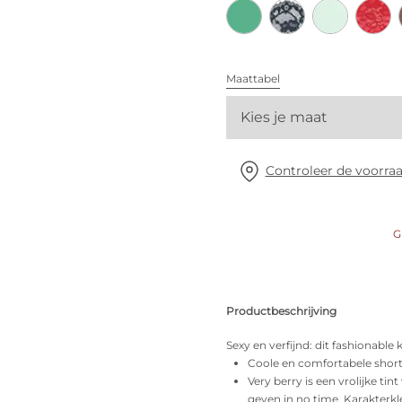
Alle bh's
Vind mijn maat
Maattabel
Kies je maat
Controleer de voorraa
G
Productbeschrijving
Sexy en verfijnd: dit fashionable 
Coole en comfortabele short
Very berry is een vrolijke ti
geven in no time. Karakterkle