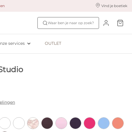
alen
Vind je boetiek
nze styling services
Ontdek jouw maat
Waar ben je naar op zoek?
ingerie styling
Bh-maat test
eserveer & Pas
NIEUW: Bra Size Scan
nze services
OUTLET
oyaliteitsprogramma​
ive: Aubade
Studio
ive: Empreinte
elingen